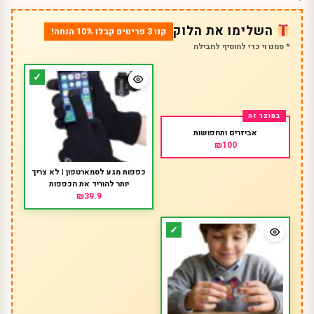
השלימו את הלוק
קנו 3 פריטים קבלו 10% הנחה!
* סמנו וי כדי להוסיף לחבילה
אביזרים ותחפושות
₪100
כפפות מגע לסמארטפון | לא צריך
יותר להוריד את הכפפות
₪39.9