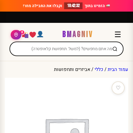
Ski
הזמינו בתוך
10:42:32
וקבלו את החבילה
מחר!
t
conten
BMAGNIV
☰
0
עמוד הבית
/
כללי
/ אביזרים ותחפושות
♡