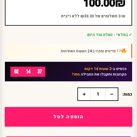
100.00
₪
או 3 תשלומים של ₪33.33 ללא ריבית
✓ במלאי - נשלח עוד היום
17
פריטים נמכרו ב-24 השעות האחרונות
הזמינו ב-
2 שעות 14 דקות
02
14
37
הקרובות ותקבלו את החבילה
מחר!
+
−
כמות:
כמות
של
אביזרים
ותחפושות
הוספה לסל