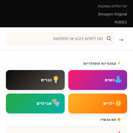
ימי הולדת ומסיבות
Bmagniv Original
RUBIES
Leg Avenue
→
שירות לקוחות
אודות BMAGNIV
קטגוריות פופולריות
איך מגיעים אלינו
צור קשר
נשים
גברים
שאלות נפוצות
מדיניות משלוחים
מדיניות החזרות
ילדים
אביזרים
מדיניות פרטיות
תקנון האתר
חם עכשיו
הצהרת נגישות