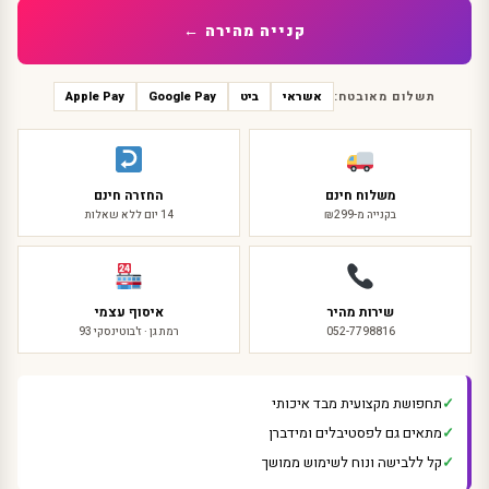
קנייה מהירה ←
תשלום מאובטח:
אשראי
ביט
Google Pay
Apple Pay
משלוח חינם
החזרה חינם
בקנייה מ-₪299
14 יום ללא שאלות
שירות מהיר
איסוף עצמי
052-7798816
רמת גן · ז'בוטינסקי 93
תחפושת מקצועית מבד איכותי
מתאים גם לפסטיבלים ומידברן
קל ללבישה ונוח לשימוש ממושך