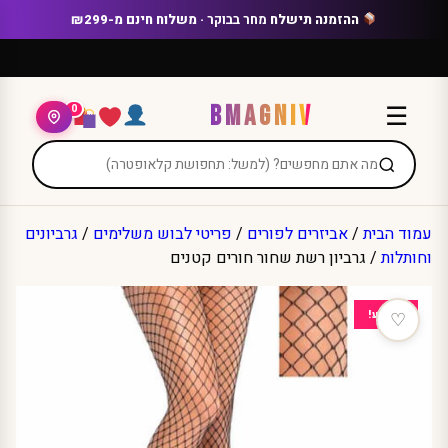
Ski
ההזמנה תישלח
מחר בבוקר
· משלוח חינם מ-₪299
t
conten
BMAGNIV
☰
0
עמוד הבית
/
אביזרים לפורים
/
פריטי לבוש משלימים
/
גרביונים
וחותלות
/ גרביון רשת שחור חורים קטנים
מבצע!
♡