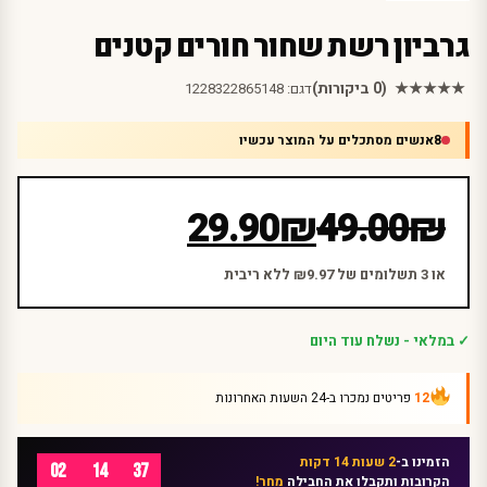
גרביון רשת שחור חורים קטנים
★★★★★
(0 ביקורות)
דגם:
1228322865148
8
אנשים מסתכלים על המוצר עכשיו
המחיר
המחיר
29.90
₪
49.00
₪
הנוכחי
המקורי
היה:
הוא:
או 3 תשלומים של ₪9.97 ללא ריבית
₪49.00.
₪29.90.
✓ במלאי - נשלח עוד היום
12
פריטים נמכרו ב-24 השעות האחרונות
הזמינו ב-
2 שעות 14 דקות
02
14
37
הקרובות ותקבלו את החבילה
מחר!