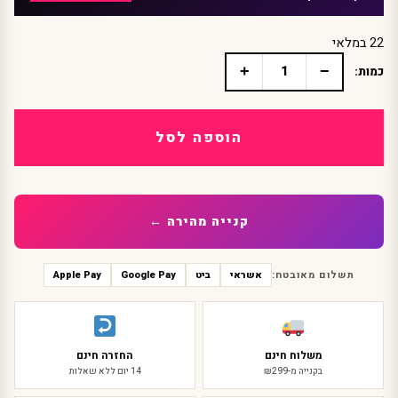
22 במלאי
+
−
כמות:
כמות
של
גרביון
רשת
הוספה לסל
שחור
חורים
קטנים
קנייה מהירה ←
תשלום מאובטח:
אשראי
ביט
Google Pay
Apple Pay
משלוח חינם
החזרה חינם
בקנייה מ-₪299
14 יום ללא שאלות