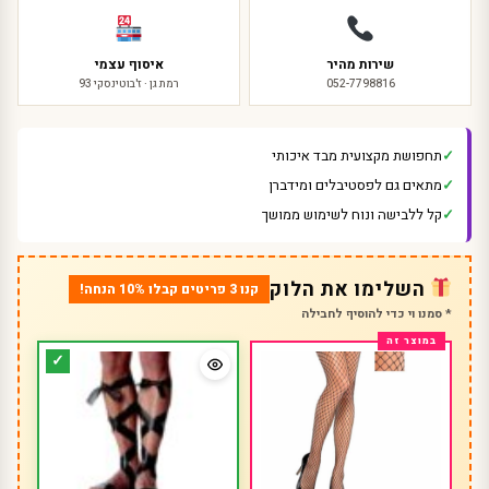
שירות מהיר
איסוף עצמי
052-7798816
רמת גן · ז'בוטינסקי 93
תחפושת מקצועית מבד איכותי
מתאים גם לפסטיבלים ומידברן
קל ללבישה ונוח לשימוש ממושך
השלימו את הלוק
קנו 3 פריטים קבלו 10% הנחה!
* סמנו וי כדי להוסיף לחבילה