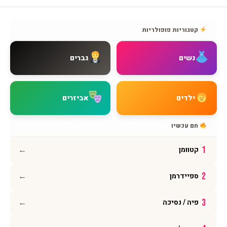
שירות לקוחות
אודות BMAGNIV
קטגוריות פופולריות
איך מגיעים אלינו
צור קשר
נשים
גברים
שאלות נפוצות
מדיניות משלוחים
מדיניות החזרות
ילדים
אביזרים
מדיניות פרטיות
תקנון האתר
חם עכשיו
הצהרת נגישות
←
1
קטוומן
עקבו אחרינו
←
2
ספיידרמן
אינסטגרם
פייסבוק
←
3
פיה / נסיכה
יוטיוב
וואטסאפ