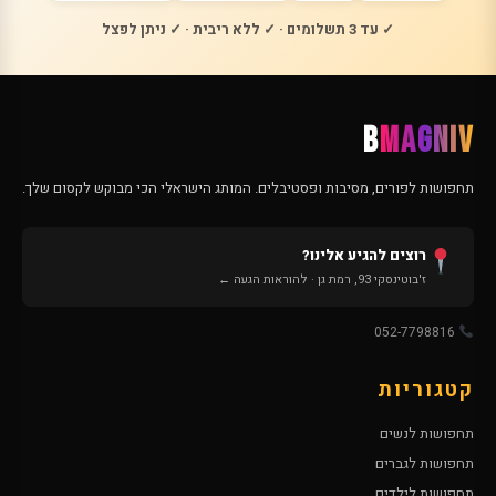
✓ עד 3 תשלומים · ✓ ללא ריבית · ✓ ניתן לפצל
B
MAGNIV
תחפושות לפורים, מסיבות ופסטיבלים. המותג הישראלי הכי מבוקש לקסום שלך.
רוצים להגיע אלינו?
ז'בוטינסקי 93, רמת גן · להוראות הגעה ←
052-7798816
קטגוריות
תחפושות לנשים
תחפושות לגברים
תחפושות לילדים