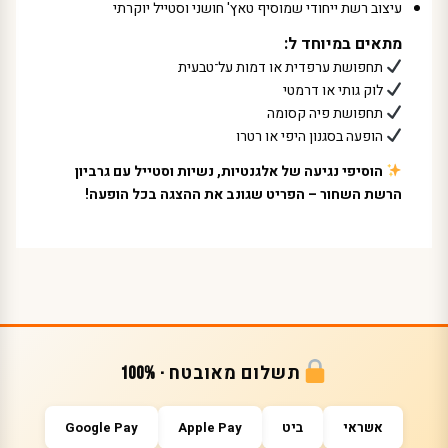
עיצוב רשת ייחודי שמוסיף טאץ' חושני וסטייל יוקרתי
מתאים במיוחד ל:
תחפושת ערפדית או דמות על־טבעית
לוק גותי או דרמטי
תחפושת פיה קסומה
הופעה בסגנון היפי או רטרו
הוסיפי נגיעה של אלגנטיות, נשיות וסטייל עם גרביון
הרשת השחור – הפריט שגונב את ההצגה בכל הופעה!
תשלום מאובטח · 100%
אשראי
ביט
Apple Pay
Google Pay