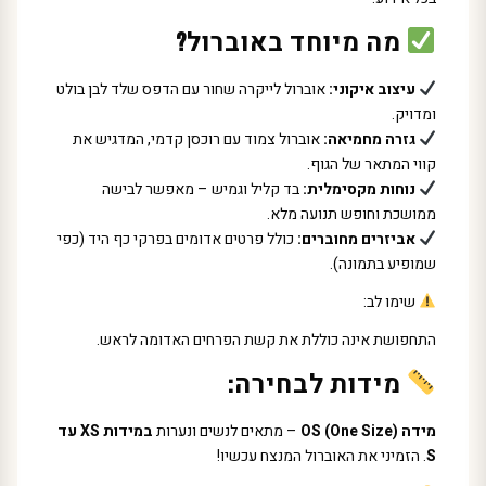
מה מיוחד באוברול?
עיצוב איקוני:
אוברול לייקרה שחור עם הדפס שלד לבן בולט
ומדויק.
גזרה מחמיאה:
אוברול צמוד עם רוכסן קדמי, המדגיש את
קווי המתאר של הגוף.
נוחות מקסימלית:
בד קליל וגמיש – מאפשר לבישה
ממושכת וחופש תנועה מלא.
אביזרים מחוברים:
כולל פרטים אדומים בפרקי כף היד (כפי
שמופיע בתמונה).
שימו לב:
התחפושת אינה כוללת את קשת הפרחים האדומה לראש.
מידות לבחירה:
מידה OS (One Size)
– מתאים לנשים ונערות
במידות XS עד
S
. הזמיני את האוברול המנצח עכשיו!