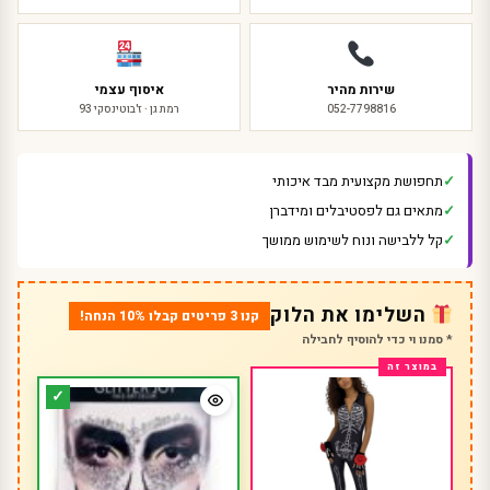
שירות מהיר
איסוף עצמי
052-7798816
רמת גן · ז'בוטינסקי 93
תחפושת מקצועית מבד איכותי
מתאים גם לפסטיבלים ומידברן
קל ללבישה ונוח לשימוש ממושך
השלימו את הלוק
קנו 3 פריטים קבלו 10% הנחה!
* סמנו וי כדי להוסיף לחבילה