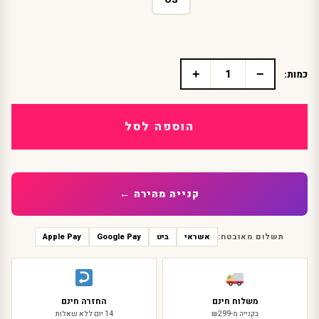
+
−
כמות:
כמות
של
תחפושת
שלד
הוספה לסל
סקסית
לנשים
:
אוברול
קנייה מהירה ←
ליל
כל
הקדושים,
תשלום מאובטח:
אשראי
ביט
Google Pay
Apple Pay
נוח
ומחמיא
משלוח חינם
החזרה חינם
בקנייה מ-₪299
14 יום ללא שאלות