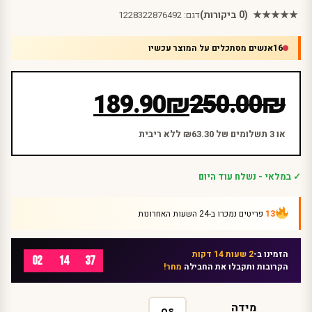
★★★★★
(0 ביקורות)
דגם:
1228322876492
16
אנשים מסתכלים על המוצר עכשיו
המחיר
המחיר
189.90
₪
250.00
₪
הנוכחי
המקורי
היה:
הוא:
או 3 תשלומים של ₪63.30 ללא ריבית
₪250.00.
₪189.90.
✓ במלאי - נשלח עוד היום
13
פריטים נמכרו ב-24 השעות האחרונות
הזמינו ב-
2 שעות 14 דקות
02
14
37
הקרובות ותקבלו את החבילה
מחר!
מידה
OS