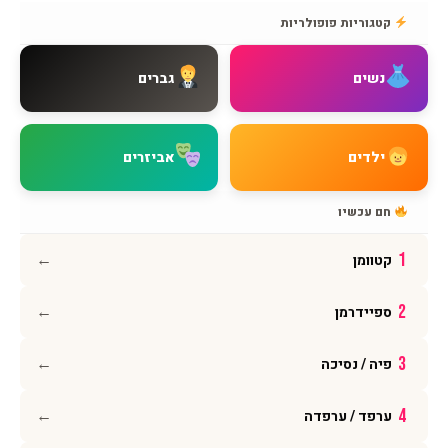
אודות BMAGNIV
קטגוריות פופולריות
איך מגיעים אלינו
צור קשר
נשים
גברים
שאלות נפוצות
מדיניות משלוחים
מדיניות החזרות
ילדים
אביזרים
מדיניות פרטיות
תקנון האתר
חם עכשיו
הצהרת נגישות
←
1
קטוומן
עקבו אחרינו
←
2
ספיידרמן
אינסטגרם
פייסבוק
←
3
פיה / נסיכה
יוטיוב
וואטסאפ
←
4
ערפד / ערפדה