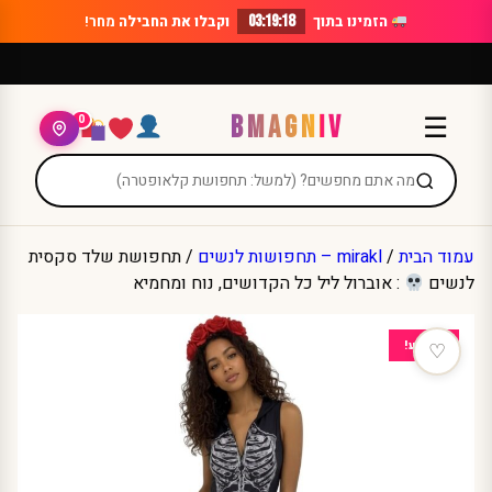
Ski
הזמינו בתוך
03:19:18
וקבלו את החבילה
מחר!
t
conten
BMAGNIV
☰
0
עמוד הבית
/
mirakl – תחפושות לנשים
/ תחפושת שלד סקסית
לנשים
: אוברול ליל כל הקדושים, נוח ומחמיא
מבצע!
♡