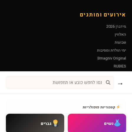
אירועים ומותגים
מידברן 2026
האלווין
שבועות
ימי הולדת ומסיבות
Bmagniv Original
RUBIES
Leg Avenue
→
שירות לקוחות
אודות BMAGNIV
קטגוריות פופולריות
איך מגיעים אלינו
צור קשר
נשים
גברים
שאלות נפוצות