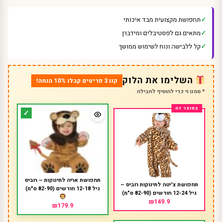
תחפושת מקצועית מבד איכותי
מתאים גם לפסטיבלים ומידברן
קל ללבישה ונוח לשימוש ממושך
השלימו את הלוק
קנו 3 פריטים קבלו 10% הנחה!
* סמנו וי כדי להוסיף לחבילה
תחפושת אריה לתינוקות – רוביס
תחפושת צ'יטה לתינוקות רוביס –
גיל 12-18 חודשים (82-90 ס"מ)
גיל 12-24 חודשים (82-90 ס"מ)
₪149.9
₪179.9