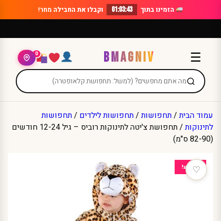
Ski
הזמינו בתוך
01:03:43
וקבלו את החבילה
מחר!
t
conten
BMAGNIV
☰
0
עמוד הבית
/
תחפושות
/
תחפושות לילדים
/
תחפושות
לתינוקות
/ תחפושת צ'יטה לתינוקות רוביס – גיל 12-24 חודשים
(82-90 ס"מ)
מבצע!
♡