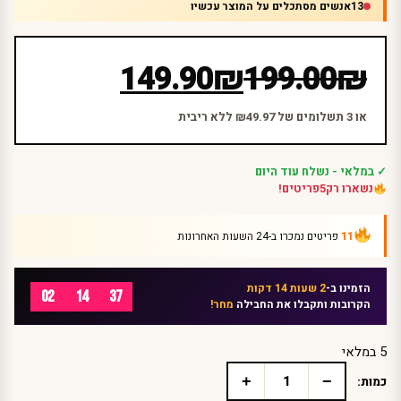
13
אנשים מסתכלים על המוצר עכשיו
המחיר
המחיר
149.90
₪
199.00
₪
הנוכחי
המקורי
היה:
הוא:
או 3 תשלומים של ₪49.97 ללא ריבית
₪199.00.
₪149.90.
✓ במלאי - נשלח עוד היום
נשארו רק
5
פריטים!
11
פריטים נמכרו ב-24 השעות האחרונות
הזמינו ב-
2 שעות 14 דקות
02
14
37
הקרובות ותקבלו את החבילה
מחר!
5 במלאי
+
−
כמות:
כמות