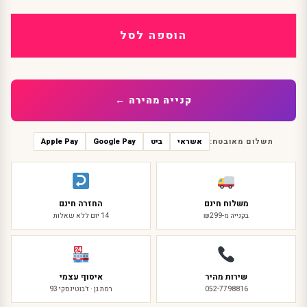
של
תחפושת
צ'יטה
הוספה לסל
לתינוקות
רוביס
–
גיל
12-
קנייה מהירה ←
24
חודשים
(82-
תשלום מאובטח:
אשראי
ביט
Google Pay
Apple Pay
90
ס"מ)
משלוח חינם
החזרה חינם
בקנייה מ-₪299
14 יום ללא שאלות
שירות מהיר
איסוף עצמי
052-7798816
רמת גן · ז'בוטינסקי 93