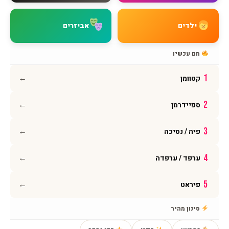
מדיניות משלוחים
מדיניות החזרות
ילדים
אביזרים
מדיניות פרטיות
תקנון האתר
חם עכשיו
הצהרת נגישות
←
1
קטוומן
עקבו אחרינו
←
2
ספיידרמן
אינסטגרם
פייסבוק
←
3
פיה / נסיכה
יוטיוב
וואטסאפ
←
4
ערפד / ערפדה
←
5
פיראט
© 2026 BMAGNIV · כל הזכויות שמורות · מותג ישראלי גאה
סינון מהיר