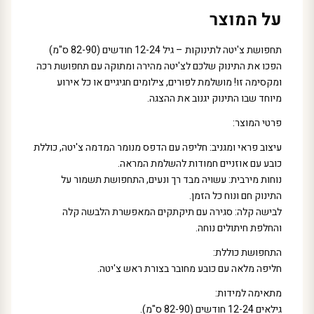
על המוצר
תחפושת צ'יטה לתינוקות – גיל 12-24 חודשים (82-90 ס"מ)
הפכו את התינוק שלכם לצ'יטה מהירה ומתוקה עם תחפושת רכה
ומקסימה זו! מושלמת לפורים, צילומים חגיגיים או כל אירוע
מיוחד שבו התינוק יגנוב את ההצגה.
פרטי המוצר:
עיצוב פראי ומגניב: חליפה עם הדפס מנומר המדמה צ'יטה, כוללת
כובע עם אוזניים חמודות להשלמת המראה.
נוחות מירבית: עשויה מבד רך ונעים, התחפושת תשמור על
התינוק חם ונוח כל הזמן.
לבישה קלה: סגירה עם תיקתקים המאפשרת הלבשה קלה
והחלפת חיתולים נוחה.
התחפושת כוללת:
חליפה מלאה עם כובע מחובר בצורת ראש צ'יטה.
מתאימה למידות:
גילאים 12-24 חודשים (82-90 ס"מ).