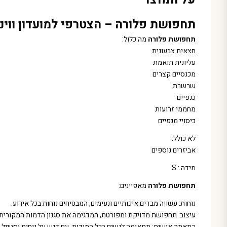
תחפושת פלורה – הצטרפי למועדון ווי
תחפושת פלורה
מה כלול:
חצאית צבעונית
עליונית תואמת
מכנסיים קצרים
שרשרת
כנפיים
מחממי זרועות
כיסויי מגפיים
לא כולל:
אביזרים נוספים
מידה : S
תחפושת פלורה
מאפיינים:
נוחות: עשויה מבדים איכותיים ונעימים, המבטיחים נוחות בכל אירוע.
עיצוב: תחפושת מדויקת ומפורטת, המדגימה את סגנון הדמות המקורית
התאמה אישית: מתאימה לנשים בכל המידות, עם דגש על נוחות וסטייל.