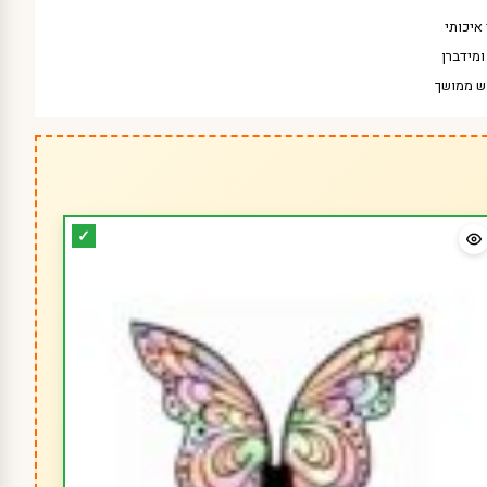
איכותי
מידברן
ש ממושך