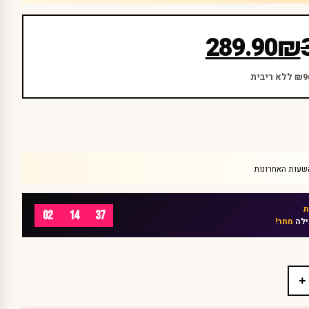
289.90
₪
02
14
37
ילה
מחר!
+