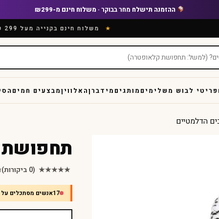
ההזמנה תישלח
מחר בבוקר
· משלוח חינם מ-₪299
משלוח חינם בקנייה מעל 299 ש
פריטי לבוש משלימים
מותגים
מידברן
האלווין
מבצעים חמים
הסי
ם הדלמטיים
תחפושת מ
★★★★★
(0 ביקורות)
ד
17
אנשים מסתכלים על 