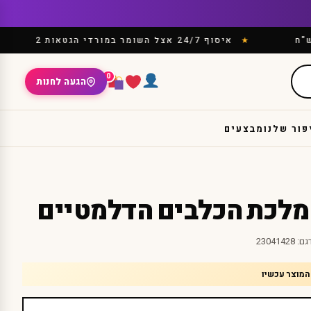
"ח
איסוף 24/7 אצל השומר במורדי הגטאות 2
0
הגעה לחנות
פור שלנו
מבצעים
לכת הכלבים הדלמטיים
גם:
23041428
המוצר עכשיו