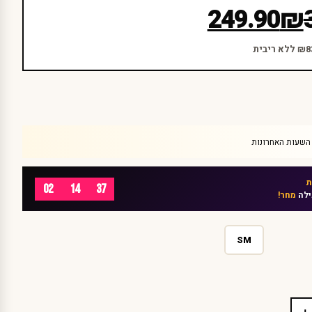
249.90
₪
02
14
37
ילה
מחר!
SM