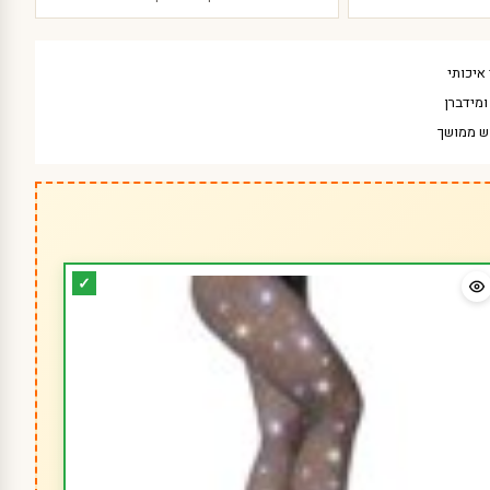
איכותי
מידברן
ש ממושך