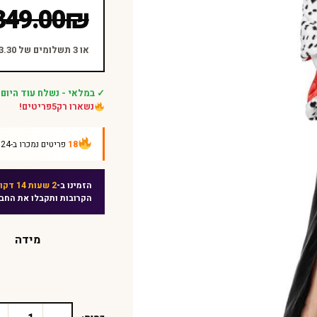
המחיר
המחיר
349.00
₪
הנוכחי
המקורי
היה:
הוא:
או 3 תשלומים של ₪83.30 ללא ריבית
₪349.00.
₪249.90.
✓ במלאי - נשלח עוד היום
נשארו רק
5
פריטים!
18
פריטים נמכרו ב-24 השעות האחרונות
הזמינו ב-
2 שעות 14 דקות
הקרובות ותקבלו את החב
מידה