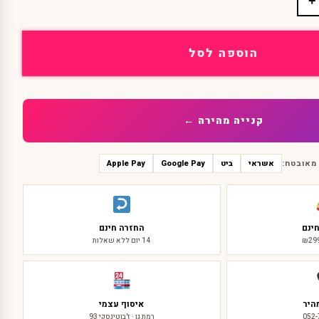
+
הוספה לסל
קנייה מהירה ←
מאובטח:
אשראי
ביט
Google Pay
Apple Pay
ינם
החזרה חינם
14 יום ללא שאלות
היר
איסוף עצמי
052
רמת גן · ז'בוטינסקי 93