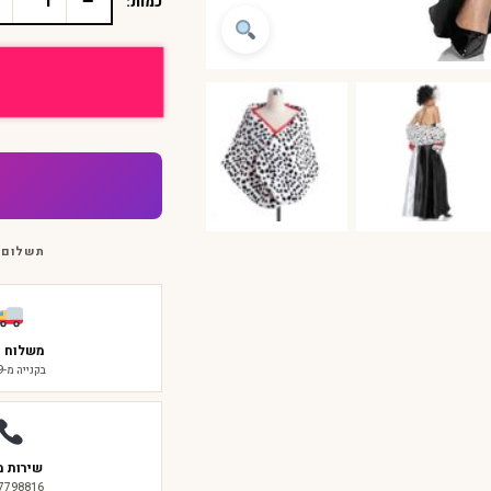
−
כמות:
כמות
של
תחפושת
מלכת
הכלבים
הדלמטיים
תשלום 
משלוח ח
בקנייה מ-₪299
שירות מ
-7798816