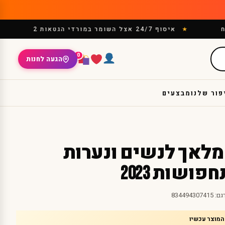
איסוף 24/7 אצל השומר במורדי הגטאות 2
0
הגעה לחנות
פור שלנו
מבצעים
לאך לנשים ונערות
ושות 2023
גם:
834494307415
המוצר עכשיו