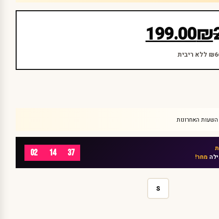
199.00
₪
02
14
37
ילה
מחר!
S