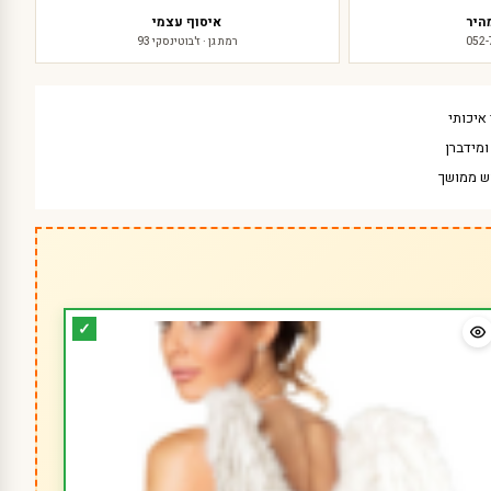
היר
איסוף עצמי
052
רמת גן · ז'בוטינסקי 93
איכותי
מידברן
ש ממושך