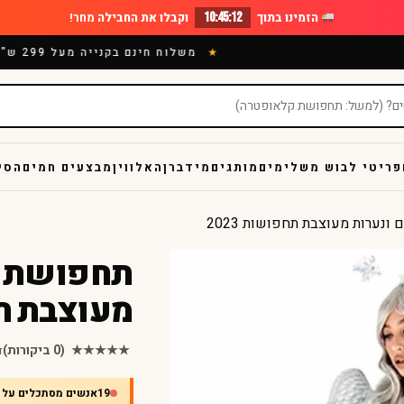
הזמינו בתוך
10:45:10
וקבלו את החבילה
מחר!
משלוח חינם בקנייה מעל 299 ש"ח
פריטי לבוש משלימים
מותגים
מידברן
האלווין
מבצעים חמים
הסי
נערות מעוצבת תחפושות 2023
תחפושת מ
מעוצבת תחפ
★★★★★
(0 ביקורות)
ד
19
אנשים מסתכלים על 