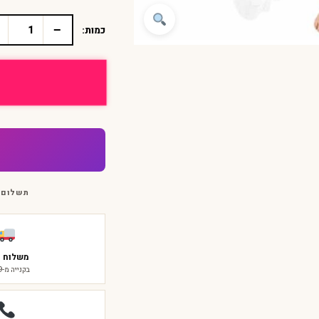
−
כמות:
כמות
של
תחפושת
מלאך
לנשים
ונערות
מעוצבת
תחפושות
2023
תשלום 
משלוח ח
בקנייה מ-₪299