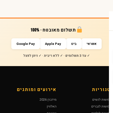
תשלום מאובטח · 100%
אשראי
ביט
Apple Pay
Google Pay
✓ עד 3 תשלומים · ✓ ללא ריבית · ✓ ניתן לפצל
טגוריות
אירועים ומותגים
חפושות לנשים
מידברן 2026
חפושות לגברים
האלווין