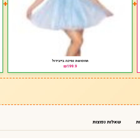
+
+
תחפושת נסיכה בייבידול
₪199.9
ת
שאלות נפוצות