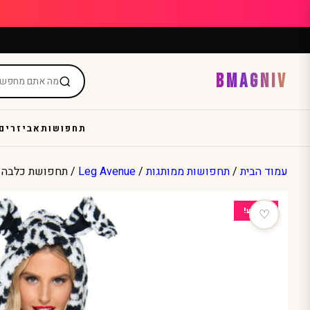
Ski
t
conten
BMAGNIV
תחפושות
אביזרים
עמוד הבית
/
תחפושות ממותגות
/
Leg Avenue
/ תחפושת כלבה 
מבצע!
♡