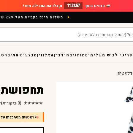
הזמינו בתוך
11:24:56
וקבלו את החבילה
מחר!
משלוח חינם בקנייה מעל 299 ש"ח
פריטי לבוש משלימים
מותגים
מידברן
האלווין
מבצעים חמים
הסי
דלמטית
תחפושת כ
★★★★★
(0 ביקורות)
ד
17
אנשים מסתכלים על 