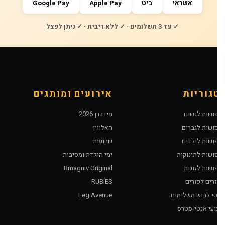
אשראי
ביט
Apple Pay
Google Pay
✓ עד 3 תשלומים · ✓ ללא ריבית · ✓ ניתן לפצל
טגוריות
אירועים ומותגים
חפושות לנשים
מידברן 2026
חפושות לגברים
האלווין
חפושות לילדים
שבועות
חפושות לתינוקות
ימי הולדת ומסיבות
חפושות לזוגות
Bmagniv Original
ביזרים לפורים
RUBIES
ריטי לבוש משלימים
Leg Avenue
עצועי אנטי-סטרס