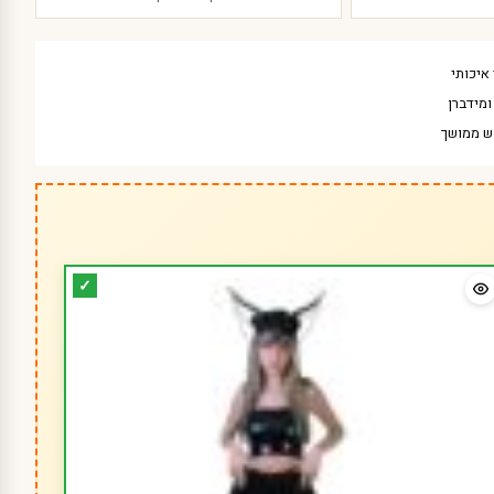
איכותי
מידברן
ש ממושך