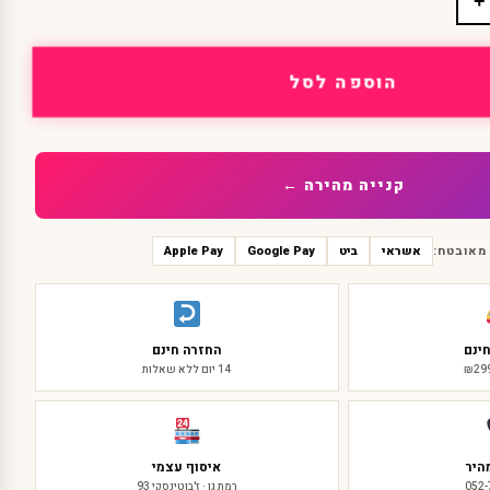
+
הוספה לסל
קנייה מהירה ←
מאובטח:
אשראי
ביט
Google Pay
Apple Pay
ינם
החזרה חינם
14 יום ללא שאלות
היר
איסוף עצמי
052
רמת גן · ז'בוטינסקי 93