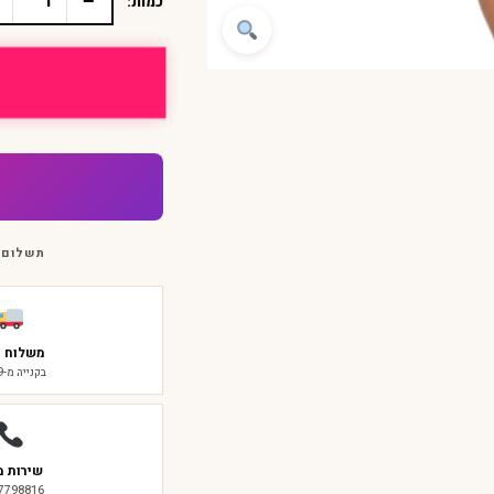
−
כמות:
כמות
של
תחפושת
כלבה
דלמטית
תשלום 
משלוח ח
בקנייה מ-₪299
שירות מ
-7798816