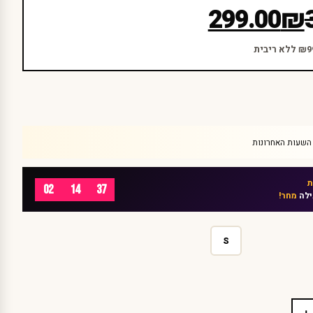
299.00
₪
02
14
37
ילה
מחר!
S