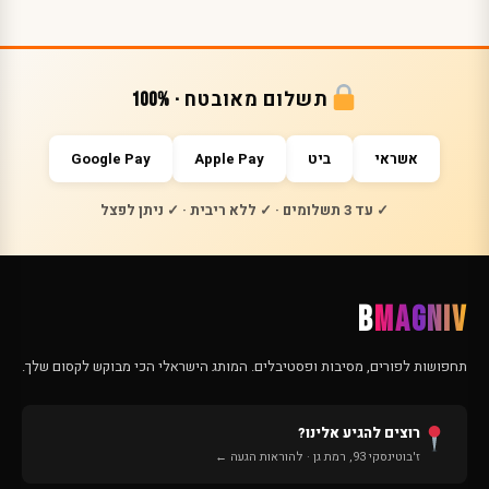
תשלום מאובטח · 100%
אשראי
ביט
Apple Pay
Google Pay
✓ עד 3 תשלומים · ✓ ללא ריבית · ✓ ניתן לפצל
B
MAGNIV
תחפושות לפורים, מסיבות ופסטיבלים. המותג הישראלי הכי מבוקש לקסום שלך.
רוצים להגיע אלינו?
ז'בוטינסקי 93, רמת גן · להוראות הגעה ←