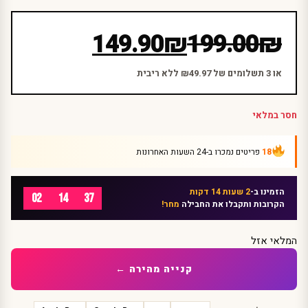
המחיר
המחיר
149.90
₪
199.00
₪
הנוכחי
המקורי
היה:
הוא:
או 3 תשלומים של ₪49.97 ללא ריבית
₪199.00.
₪149.90.
חסר במלאי
18
פריטים נמכרו ב-24 השעות האחרונות
הזמינו ב-
2 שעות 14 דקות
02
14
37
הקרובות ותקבלו את החבילה
מחר!
המלאי אזל
קנייה מהירה ←