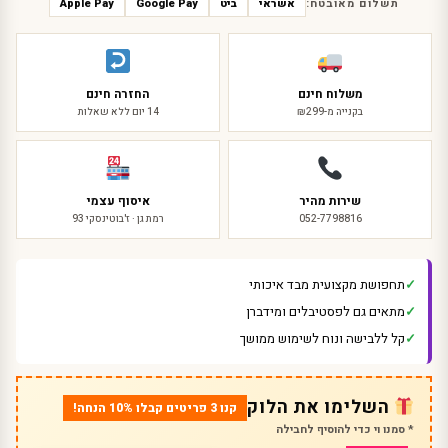
תשלום מאובטח:
אשראי
ביט
Google Pay
Apple Pay
משלוח חינם
החזרה חינם
בקנייה מ-₪299
14 יום ללא שאלות
שירות מהיר
איסוף עצמי
052-7798816
רמת גן · ז'בוטינסקי 93
תחפושת מקצועית מבד איכותי
מתאים גם לפסטיבלים ומידברן
קל ללבישה ונוח לשימוש ממושך
השלימו את הלוק
קנו 3 פריטים קבלו 10% הנחה!
* סמנו וי כדי להוסיף לחבילה