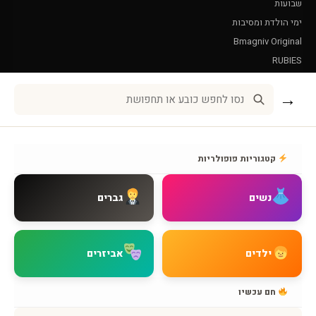
שבועות
ימי הולדת ומסיבות
Bmagniv Original
RUBIES
Leg Avenue
→
שירות לקוחות
אודות BMAGNIV
קטגוריות פופולריות
איך מגיעים אלינו
צור קשר
נשים
גברים
שאלות נפוצות
מדיניות משלוחים
מדיניות החזרות
ילדים
אביזרים
מדיניות פרטיות
תקנון האתר
חם עכשיו
הצהרת נגישות