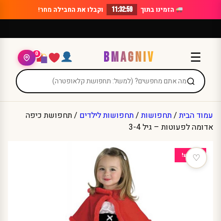
Ski
הזמינו בתוך
11:32:59
וקבלו את החבילה
מחר!
t
conten
BMAGNIV
☰
0
עמוד הבית
/
תחפושות
/
תחפושות לילדים
/ תחפושת כיפה
אדומה לפעוטות – גיל 3-4
מבצע!
♡