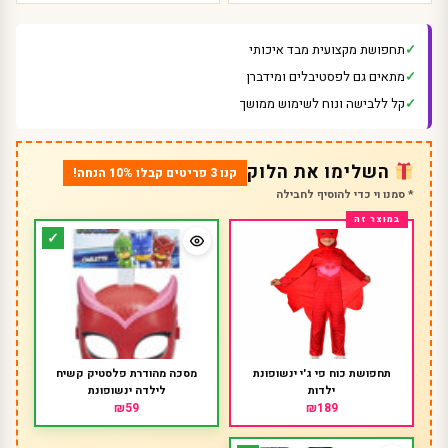
תחפושת מקצועית מבד איכותי
מתאים גם לפסטיבלים ומידברן
קל ללבישה ונוח לשימוש ממושך
השלימו את הלוק
קנו 3 פריטים קבלו 10% הנחה!
* סמנו וי כדי להוסיף לחבילה
תחפושת כוח פי ג'י ינשופונת
מסכה מהודרת פלסטיק קשיח
ילדות
לילדה ינשופונת
₪59
₪189