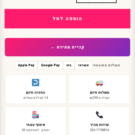
של
תחפושת
כוח
הוספה לסל
פי
ג'י
ינשופונת
ילדות
קנייה מהירה ←
תשלום מאובטח:
אשראי
ביט
Google Pay
Apple Pay
משלוח חינם
החזרה חינם
בקנייה מ-₪299
14 יום ללא שאלות
שירות מהיר
איסוף עצמי
052-7798816
רמת גן · ז'בוטינסקי 93