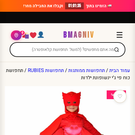
Ski
הזמינו בתוך
01:01:35
וקבלו את החבילה
מחר!
t
conten
BMAGNIV
☰
0
עמוד הבית
/
תחפושות ממותגות
/
תחפושות RUBIES
/ תחפושת
כוח פי ג'י ינשופונת ילדות
מבצע!
♡