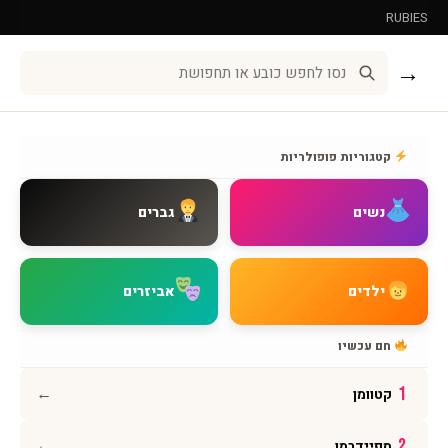
RUBIES
Leg Avenue
→
שירות לקוחות
אודות BMAGNIV
קטגוריות פופולריות
איך מגיעים אלינו
צור קשר
נשים
גברים
שאלות נפוצות
מדיניות משלוחים
מדיניות החזרות
ילדים
אביזרים
מדיניות פרטיות
תקנון האתר
חם עכשיו
הצהרת נגישות
←
1
קטוומן
עקבו אחרינו
←
2
ספיידרמן