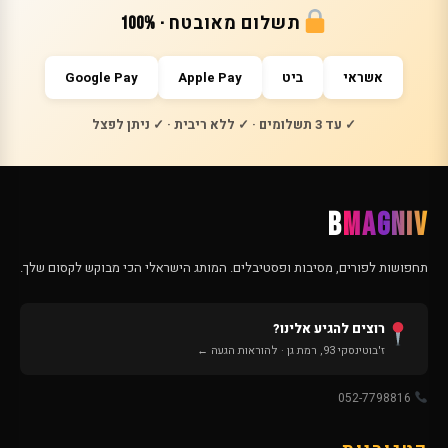
תשלום מאובטח · 100%
אשראי
ביט
Apple Pay
Google Pay
✓ עד 3 תשלומים · ✓ ללא ריבית · ✓ ניתן לפצל
B
MAGNIV
תחפושות לפורים, מסיבות ופסטיבלים. המותג הישראלי הכי מבוקש לקסום שלך.
רוצים להגיע אלינו?
ז'בוטינסקי 93, רמת גן · להוראות הגעה ←
052-7798816