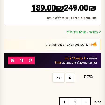
המחיר
המחיר
189.00
₪
249.00
₪
הנוכחי
המקורי
היה:
הוא:
או 3 תשלומים של ₪63.00 ללא ריבית
₪249.00.
₪189.00.
✓ במלאי - נשלח עוד היום
10
פריטים נמכרו ב-24 השעות האחרונות
הזמינו ב-
2 שעות 14 דקות
02
14
37
הקרובות ותקבלו את החבילה
מחר!
מידה
XS
S
+
−
כמות:
כמות