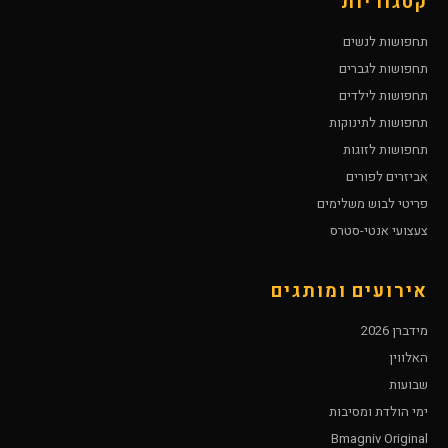
קטגוריות
תחפושות לנשים
תחפושות לגברים
תחפושות לילדים
תחפושות לתינוקות
תחפושות לזוגות
אביזרים לפורים
פריטי לבוש משלימים
צעצועי אנטי-סטרס
אירועים ומותגים
מידברן 2026
האלווין
שבועות
ימי הולדת ומסיבות
Bmagniv Original