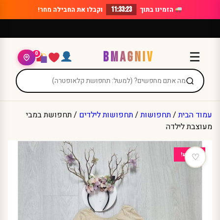
Ski
הזמינו בתוך
11:33:23
וקבלו את החבילה
מחר!
t
conten
BMAGNIV
☰
0
עמוד הבית
/
תחפושות
/
תחפושות לילדים
/ תחפושת במבי
מעוצבת לילדה
מבצע!
♡