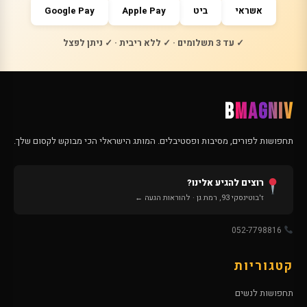
אשראי
ביט
Apple Pay
Google Pay
✓ עד 3 תשלומים · ✓ ללא ריבית · ✓ ניתן לפצל
B
MAGNIV
תחפושות לפורים, מסיבות ופסטיבלים. המותג הישראלי הכי מבוקש לקסום שלך.
רוצים להגיע אלינו?
ז'בוטינסקי 93, רמת גן · להוראות הגעה ←
052-7798816
קטגוריות
תחפושות לנשים