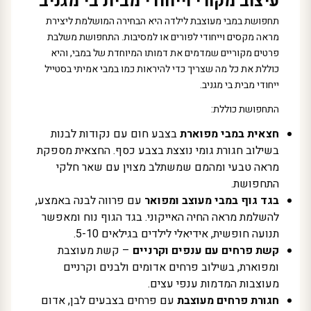
עיצוב מקורי וייחודי מבית בי מגניב
תחפושת במבי מעוצבת לילדה היא הבחירה המושלמת ליצירת
מראה מקסים וייחודי לפורים או למסיבות. התחפושת משלבת
פרטים מקוריים שמדמים את דמותו המיוחדת של במבי, והיא
כוללת את כל מה שצריך כדי להיראות כמו במבי אמיתי בסטייל
ייחודי מבית בי מגניב.
התחפושת כוללת:
חצאית במבי מפוארת
בצבע חום עם נקודות לבנות
בשילוב חגורת גומי נוצצת בצבע כסף. החצאית מספקת
מראה טבעי ומהמם שמשתלב מצוין עם שאר חלקי
התחפושת.
בגד גוף במבי מעוצב ומפואר
עם פרווה לבנה באמצע,
להשלמת מראה החיה האייקוני. בגד הגוף נוח ומאפשר
תנועה חופשית, אידיאלי לילדים בגילאים 5-10.
קשת פרחים עם ענפים וקרניים
– קשת מעוצבת
ומפוארת, בשילוב פרחים אדומים ולבנים וקרניים
מעוצבות המדמות ענפי עצים.
חגורת פרחים מעוצבת
עם פרחים בצבעים לבן, אדום