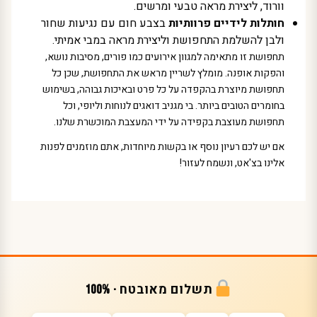
וורוד, ליצירת מראה טבעי ומרשים.
חותלות לידיים פרוותיות
בצבע חום עם נגיעות שחור
ולבן להשלמת התחפושת וליצירת מראה במבי אמיתי.
תחפושת זו מתאימה למגוון אירועים כמו פורים, מסיבות נושא,
והפקות אופנה. מומלץ לשריין מראש את התחפושת, שכן כל
תחפושת מיוצרת בהקפדה על כל פרט ובאיכות גבוהה, בשימוש
בחומרים הטובים ביותר. בי מגניב דואגים לנוחות וליופי, וכל
תחפושת מעוצבת בקפידה על ידי המעצבת המוכשרת שלנו.
אם יש לכם רעיון נוסף או בקשות מיוחדות, אתם מוזמנים לפנות
אלינו בצ'אט, ונשמח לעזור!
תשלום מאובטח · 100%