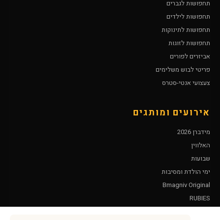
תחפושות לגברים
תחפושות לילדים
תחפושות לתינוקות
תחפושות לזוגות
אביזרים לפורים
פריטי לבוש משלימים
צעצועי אנטי-סטרס
אירועים ומותגים
מידברן 2026
האלווין
שבועות
ימי הולדת ומסיבות
Bmagniv Original
RUBIES
Leg Avenue