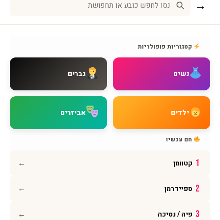
→
שירות לקוחות
אודות BMAGNIV
קטגוריות פופולריות
איך מגיעים אלינו
צור קשר
נשים
גברים
שאלות נפוצות
מדיניות משלוחים
מדיניות החזרות
ילדים
אביזרים
מדיניות פרטיות
תקנון האתר
חם עכשיו
הצהרת נגישות
←
1
קטוומן
עקבו אחרינו
←
2
ספיידרמן
אינסטגרם
פייסבוק
←
3
פיה / נסיכה