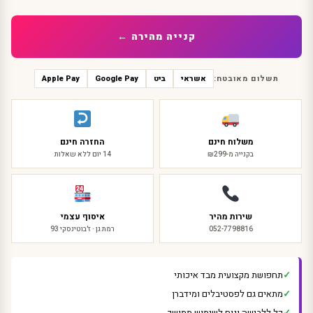
קנייה מהירה ←
תשלום מאובטח:
אשראי
ביט
Google Pay
Apple Pay
משלוח חינם
החזרה חינם
בקנייה מ-₪299
14 יום ללא שאלות
שירות מהיר
איסוף עצמי
052-7798816
רמת גן · ז'בוטינסקי 93
תחפושת מקצועית מבד איכותי
מתאים גם לפסטיבלים ומידברן
קל ללבישה ונוח לשימוש ממושך