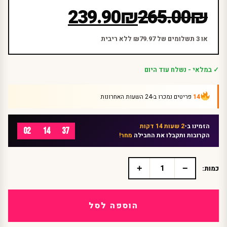
המחיר
המחיר
239.90
₪
265.00
₪
הנוכחי
המקורי
היה:
הוא:
או 3 תשלומים של ₪79.97 ללא ריבית
₪265.00.
₪239.90.
✓ במלאי - נשלח עוד היום
14
פריטים נמכרו ב-24 השעות האחרונות
הזמינו ב-
2 שעות 14 דקות
02
14
37
הקרובות ותקבלו את החבילה
מחר!
+
−
כמות:
כמות
של
תחפושת
במבי
הוספה לסל
מעוצבת
לילדה