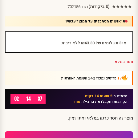
★★★★★
(0 ביקורות)
דגם:
702186
18
אנשים מסתכלים על המוצר עכשיו
או 3 תשלומים של ₪63.30 ללא ריבית
חסר במלאי
17
פריטים נמכרו ב-24 השעות האחרונות
הזמינו ב-
2 שעות 14 דקות
02
14
37
הקרובות ותקבלו את החבילה
מחר!
מוצר זה חסר כרגע במלאי ואינו זמין.