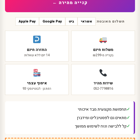
קנייה מהירה ←
תשלום מאובטח:
אשראי
ביט
Google Pay
Apple Pay
משלוח חינם
החזרה חינם
בקנייה מ-₪299
14 יום ללא שאלות
שירות מהיר
איסוף עצמי
052-7798816
רמת גן · ז'בוטינסקי 93
תחפושת מקצועית מבד איכותי
מתאים גם לפסטיבלים ומידברן
קל ללבישה ונוח לשימוש ממושך