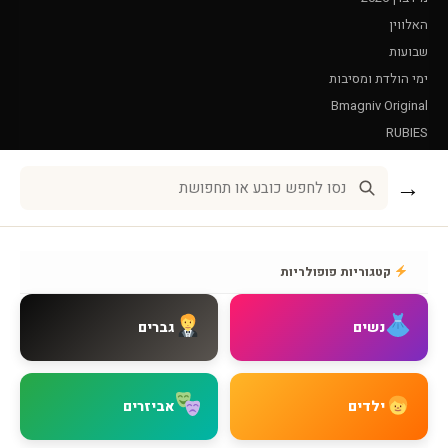
האלווין
שבועות
ימי הולדת ומסיבות
Bmagniv Original
RUBIES
Leg Avenue
→
שירות לקוחות
אודות BMAGNIV
קטגוריות פופולריות
איך מגיעים אלינו
צור קשר
נשים
גברים
שאלות נפוצות
מדיניות משלוחים
מדיניות החזרות
ילדים
אביזרים
מדיניות פרטיות