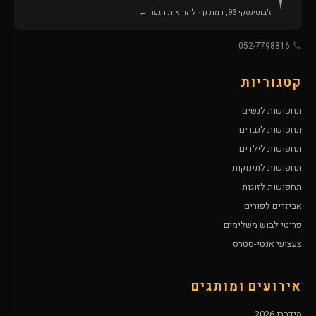
ז'בוטינסקי 93, רמת גן · להוראות הגעה ←
052-7798816
קטגוריות
תחפושות לנשים
תחפושות לגברים
תחפושות לילדים
תחפושות לתינוקות
תחפושות לזוגות
אביזרים לפורים
פריטי לבוש משלימים
צעצועי אנטי-סטרס
אירועים ומותגים
מידברן 2026