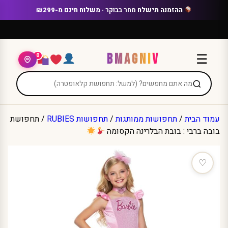
Ski
ההזמנה תישלח
מחר בבוקר
· משלוח חינם מ-₪299
t
conten
BMAGNIV
☰
0
עמוד הבית
/
תחפושות ממותגות
/
תחפושות RUBIES
/ תחפושת
בובה ברבי : בובת הבלרינה הקסומה
♡