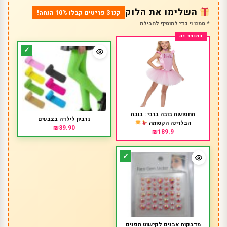
השלימו את הלוק
קנו 3 פריטים קבלו 10% הנחה!
* סמנו וי כדי להוסיף לחבילה
תחפושת בובה ברבי : בובת
גרביון לילדה בצבעים
הבלרינה הקסומה
₪39.90
₪189.9
מדבקות אבנים לקישוט הפנים