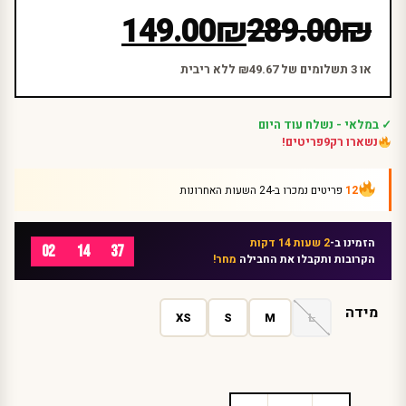
המחיר
המחיר
149.00
₪
289.00
₪
הנוכחי
המקורי
היה:
הוא:
או 3 תשלומים של ₪49.67 ללא ריבית
₪289.00.
₪149.00.
✓ במלאי - נשלח עוד היום
נשארו רק
9
פריטים!
12
פריטים נמכרו ב-24 השעות האחרונות
הזמינו ב-
2 שעות 14 דקות
02
14
37
הקרובות ותקבלו את החבילה
מחר!
מידה
XS
S
M
L