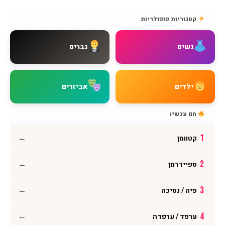
אודות BMAGNIV
קטגוריות פופולריות
איך מגיעים אלינו
צור קשר
נשים
גברים
שאלות נפוצות
מדיניות משלוחים
מדיניות החזרות
ילדים
אביזרים
מדיניות פרטיות
תקנון האתר
חם עכשיו
הצהרת נגישות
←
1
קטוומן
עקבו אחרינו
←
2
ספיידרמן
אינסטגרם
פייסבוק
←
3
פיה / נסיכה
יוטיוב
וואטסאפ
←
4
ערפד / ערפדה