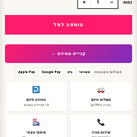
+
−
כמות:
כמות
של
תחפושת
באטגירל
הוספה לסל
ילדות
קנייה מהירה ←
תשלום מאובטח:
אשראי
ביט
Google Pay
Apple Pay
משלוח חינם
החזרה חינם
בקנייה מ-₪299
14 יום ללא שאלות
שירות מהיר
איסוף עצמי