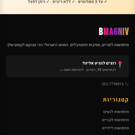
✓ עד 3 תשלומים · ✓ ללא ריבית · ✓ ניתן לפצל
B
MAGNIV
תחפושות לפורים, מסיבות ופסטיבלים. המותג הישראלי הכי מבוקש לקסום שלך.
רוצים להגיע אלינו?
ז'בוטינסקי 93, רמת גן · להוראות הגעה ←
052-7798816
קטגוריות
תחפושות לנשים
תחפושות לגברים
תחפושות לילדים