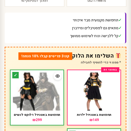
052-7798816
רמת גן · ז'בוטינסקי 93
תחפושת מקצועית מבד איכותי
מתאים גם לפסטיבלים ומידברן
קל ללבישה ונוח לשימוש ממושך
השלימו את הלוק
קנו 3 פריטים קבלו 10% הנחה!
* סמנו וי כדי להוסיף לחבילה
תחפושת באטגירל ילדות
תחפושת באטגירל דלוקס לנשים
₪299
₪149