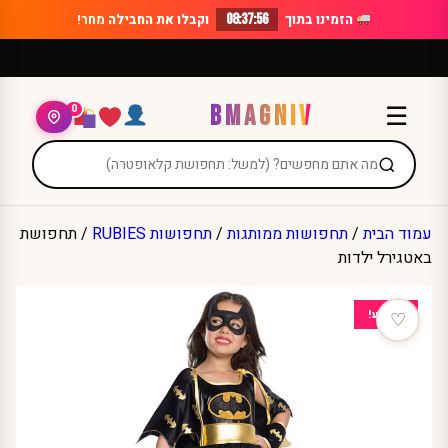
Ski
הזמינו בתוך
08:37:56
וקבלו את החבילה
מחר!
t
conten
BMAGNIV
☰
0
עמוד הבית
/
תחפושות ממותגות
/
תחפושות RUBIES
/ תחפושת
באטגירל ילדות
מבצע!
♡