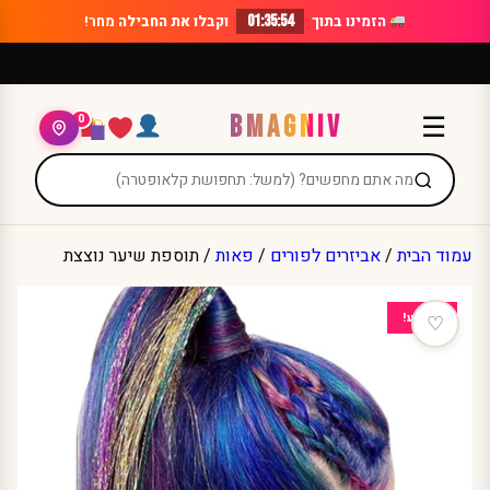
Ski
הזמינו בתוך
01:35:54
וקבלו את החבילה
מחר!
t
conten
BMAGNIV
☰
0
עמוד הבית
/
אביזרים לפורים
/
פאות
/ תוספת שיער נוצצת
מבצע!
♡