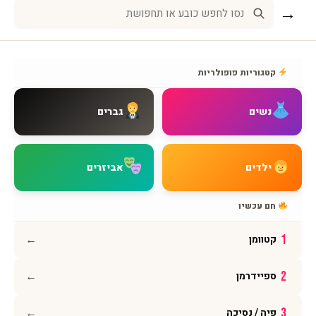
→
שירות לקוחות
אודות BMAGNIV
קטגוריות פופולריות
איך מגיעים אלינו
צור קשר
נשים
גברים
שאלות נפוצות
מדיניות משלוחים
מדיניות החזרות
ילדים
אביזרים
מדיניות פרטיות
תקנון האתר
חם עכשיו
הצהרת נגישות
←
1
קטוומן
עקבו אחרינו
←
2
ספיידרמן
אינסטגרם
פייסבוק
←
3
פיה / נסיכה