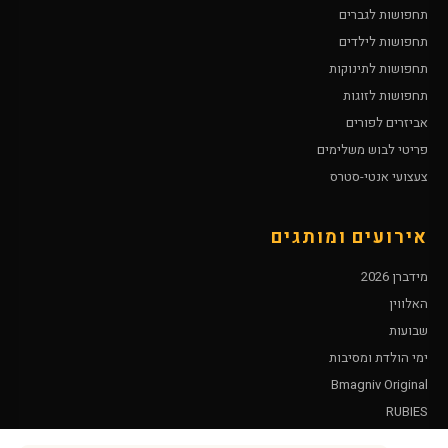
תחפושות לגברים
תחפושות לילדים
תחפושות לתינוקות
תחפושות לזוגות
אביזרים לפורים
פריטי לבוש משלימים
צעצועי אנטי-סטרס
אירועים ומותגים
מידברן 2026
האלווין
שבועות
ימי הולדת ומסיבות
Bmagniv Original
RUBIES
Leg Avenue