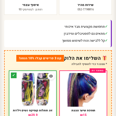
שירות מהיר
איסוף עצמי
052-7798816
רמת גן · ז'בוטינסקי 93
תחפושת מקצועית מבד איכותי
מתאים גם לפסטיבלים ומידברן
קל ללבישה ונוח לשימוש ממושך
השלימו את הלוק
קנו 3 פריטים קבלו 10% הנחה!
* סמנו וי כדי להוסיף לחבילה
תוספת שיער נוצצת
זוג חותלות קומיקס נשים וילדות
₪29.9
₪15