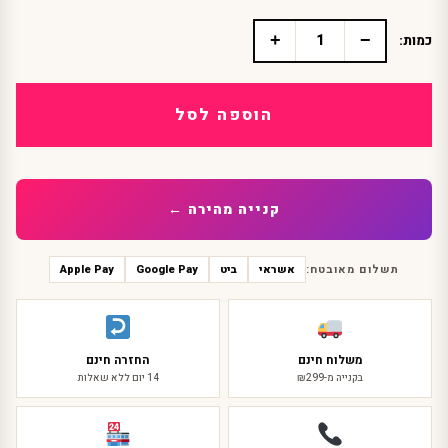
+
−
כמות:
כמות
של
תוספת
שיער
הוספה לסל
נוצצת
קנייה מהירה ←
תשלום מאובטח:
אשראי
ביט
Google Pay
Apple Pay
משלוח חינם
החזרה חינם
בקנייה מ-₪299
14 יום ללא שאלות