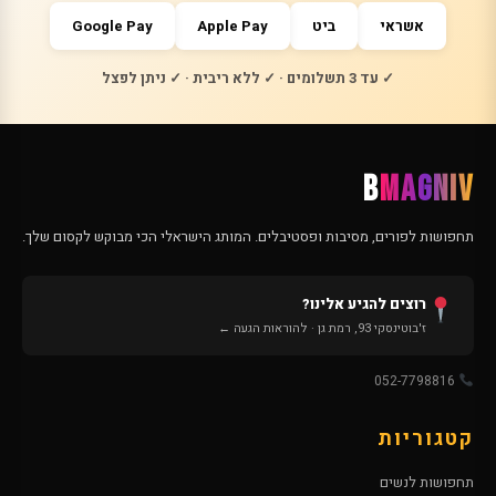
אשראי
ביט
Apple Pay
Google Pay
✓ עד 3 תשלומים · ✓ ללא ריבית · ✓ ניתן לפצל
B
MAGNIV
תחפושות לפורים, מסיבות ופסטיבלים. המותג הישראלי הכי מבוקש לקסום שלך.
רוצים להגיע אלינו?
ז'בוטינסקי 93, רמת גן · להוראות הגעה ←
052-7798816
קטגוריות
תחפושות לנשים