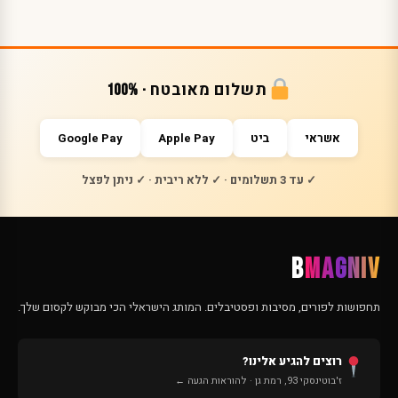
תשלום מאובטח · 100%
אשראי
ביט
Apple Pay
Google Pay
✓ עד 3 תשלומים · ✓ ללא ריבית · ✓ ניתן לפצל
B
MAGNIV
תחפושות לפורים, מסיבות ופסטיבלים. המותג הישראלי הכי מבוקש לקסום שלך.
רוצים להגיע אלינו?
ז'בוטינסקי 93, רמת גן · להוראות הגעה ←