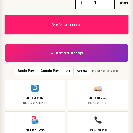
+
−
כמות:
כמות
של
ריסים
נוצצות
הוספה לסל
מלכותיות
קנייה מהירה ←
תשלום מאובטח:
אשראי
ביט
Google Pay
Apple Pay
משלוח חינם
החזרה חינם
בקנייה מ-₪299
14 יום ללא שאלות
שירות מהיר
איסוף עצמי