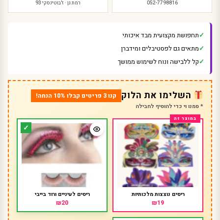
052-7798816
רמת גן · ז'בוטינסקי 93
תחפושת מקצועית מבד איכותי
מתאים גם לפסטיבלים ומידברן
קל ללבישה ונוח לשימוש ממושך
השלימו את הלוק
קנו 3 פריטים קבלו 10% הנחה!
* סמנו וי כדי להוסיף לחבילה
ריסים נוצצות מלכותיות
ריסים לעיניים ורוד בייבי
₪20
₪19