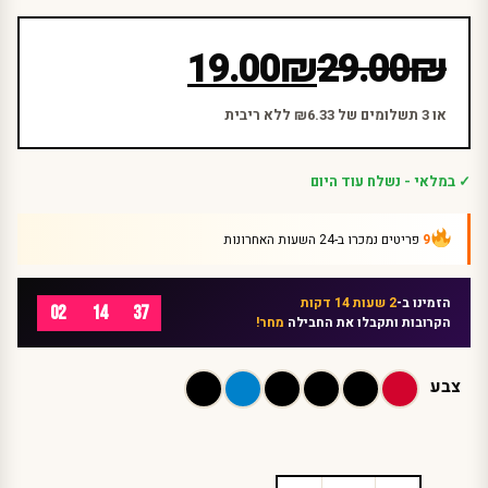
המחיר
המחיר
19.00
₪
29.00
₪
הנוכחי
המקורי
היה:
הוא:
או 3 תשלומים של ₪6.33 ללא ריבית
₪29.00.
₪19.00.
✓ במלאי - נשלח עוד היום
9
פריטים נמכרו ב-24 השעות האחרונות
הזמינו ב-
2 שעות 14 דקות
02
14
37
הקרובות ותקבלו את החבילה
מחר!
צבע