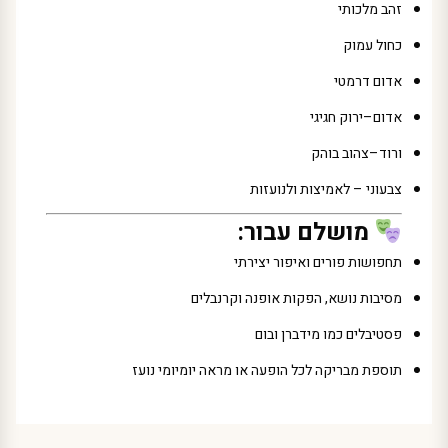
זהב מלכותי
כחול עמוק
אדום דרמטי
אדום–ירוק חגיגי
ורוד–צהוב בוהק
צבעוני – לאמיצות ולנועזות
מושלם עבור:
תחפושות פורים ואיפור יצירתי
מסיבות נושא, הפקות אופנה וקרנבלים
פסטיבלים כמו מידברן ובום
תוספת מבריקה לכל הופעה או מראה יומיומי נועז