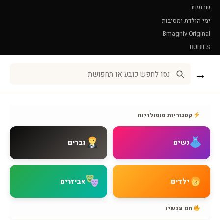
שבועות
ימי הולדת ומסיבות
Bmagniv Original
RUBIES
Leg Avenue
→
שירות לקוחות
אודות BMAGNIV
קטגוריות פופולריות
איך מגיעים אלינו
צור קשר
נשים
גברים
שאלות נפוצות
מדיניות משלוחים
מדיניות החזרות
ילדים
אביזרים
מדיניות פרטיות
תקנון האתר
חם עכשיו
הצהרת נגישות