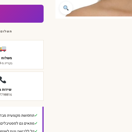
ענפים
תשלום 
משלוח ח
בקנייה מ-₪299
שירות מ
-7798816
תחפושת מקצועית מבד 
מתאים גם לפסטיבלים ו
קל ללבישה ונוח לשימו