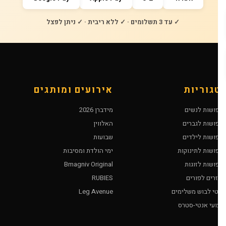
✓ עד 3 תשלומים · ✓ ללא ריבית · ✓ ניתן לפצל
טגוריות
אירועים ומותגים
חפושות לנשים
מידברן 2026
חפושות לגברים
האלווין
חפושות לילדים
שבועות
חפושות לתינוקות
ימי הולדת ומסיבות
חפושות לזוגות
Bmagniv Original
ביזרים לפורים
RUBIES
ריטי לבוש משלימים
Leg Avenue
עצועי אנטי-סטרס