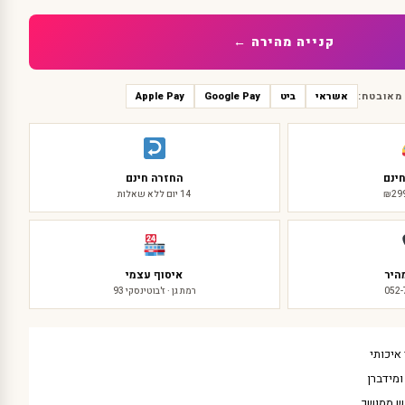
קנייה מהירה ←
מאובטח:
אשראי
ביט
Google Pay
Apple Pay
ינם
החזרה חינם
14 יום ללא שאלות
היר
איסוף עצמי
052
רמת גן · ז'בוטינסקי 93
איכותי
מידברן
ש ממושך