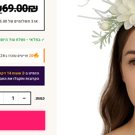
המחיר
המחיר
₪
69.00
₪
הנוכחי
המקורי
היה:
הוא:
או 3 תשלומים של ₪15.00 ללא ריבית
₪69.00.
₪45.00.
✓ במלאי - נשלח עוד היום
20
פריטים נמכרו ב-24 השעות האחרונות
הזמינו ב-
2 שעות 14 דקות
הקרובות ותקבלו את החב
−
כמות:
כמות
של
קשת
פרחונית
לבנה
עם