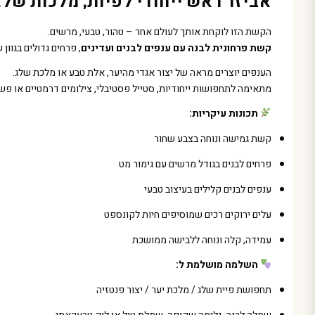
אביזר ראש ייחודי לפיות, מלכות שלג
הקשת הזו לוקחת אותך לעולם אחר – טהור, טבעי, מרשים.
קשת פרחונית לבנה עם ענפים לבנים ועדינים
, פרחים גדולים בגוון
הענפים יוצרים מראה של יצור אגדי מהיער, אלת טבע או מלכת שלג.
מתאימה לתחפושות ייחודיות, סטייל פסטיבלי, צילומים דרמטיים או פשו
תכונות עיקריות:
קשת גמישה ונוחה בצבע שחור
פרחים לבנים בגודל מרשים עם גימור מט
ענפים לבנים קלילים בעיצוב טבעי
עלים ירוקים רכים שמוסיפים חיות לקונספט
עמידה, קלה ונוחה ללבישה ממושכת
השלמה מושלמת ל:
תחפושת פיית שלג / מלכת יער / יצור פנטזיה