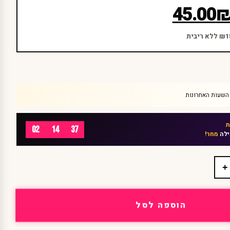
45.00
02
14
37
ילה
מחר!
+
הוספה לסל