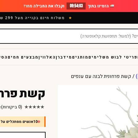
הזמינו בתוך
09:54:02
וקבלו את החבילה
מחר!
משלוח חינם בקנייה מעל 299 ש"
פריטי לבוש משלימים
מותגים
מידברן
האלווין
מבצעים חמים
הסי
)
/ קשת פרחונית לבנה עם ענפים
קשת פרחו
★★★★★
(0 ביקורות)
ד
10
אנשים מסתכלים על 