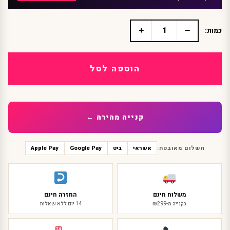
+
−
כמות:
כמות
של
קשת
חד
הוספה לסל
קרן
פרחונית
קנייה מהירה ←
תשלום מאובטח:
אשראי
ביט
Google Pay
Apple Pay
משלוח חינם
החזרה חינם
בקנייה מ-₪299
14 יום ללא שאלות