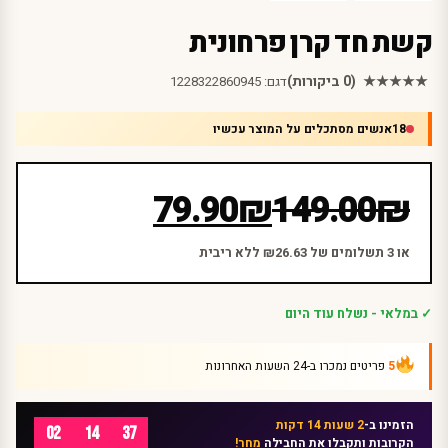
קשת חד קרן פרחונית
★★★★★
(0 ביקורות)
דגם:
1228322860945
18
אנשים מסתכלים על המוצר עכשיו
המחיר
המחיר
79.90
₪
149.00
₪
הנוכחי
המקורי
היה:
הוא:
או 3 תשלומים של ₪26.63 ללא ריבית
₪149.00.
₪79.90.
✓ במלאי - נשלח עוד היום
5
פריטים נמכרו ב-24 השעות האחרונות
הזמינו ב-
2 שעות 14 דקות
02
14
37
הקרובות ותקבלו את החבילה
מחר!