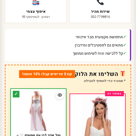
שירות מהיר
איסוף עצמי
052-7798816
רמת גן · ז'בוטינסקי 93
תחפושת מקצועית מבד איכותי
מתאים גם לפסטיבלים ומידברן
קל ללבישה ונוח לשימוש ממושך
השלימו את הלוק
קנו 3 פריטים קבלו 10% הנחה!
* סמנו וי כדי להוסיף לחבילה
טול ארוך לבן עם שסעים
–