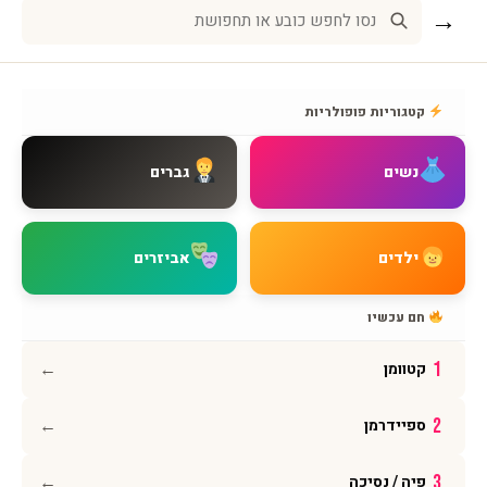
→
שירות לקוחות
אודות BMAGNIV
קטגוריות פופולריות
איך מגיעים אלינו
צור קשר
נשים
גברים
שאלות נפוצות
מדיניות משלוחים
מדיניות החזרות
ילדים
אביזרים
מדיניות פרטיות
תקנון האתר
חם עכשיו
הצהרת נגישות
←
1
קטוומן
עקבו אחרינו
←
2
ספיידרמן
אינסטגרם
פייסבוק
←
3
פיה / נסיכה