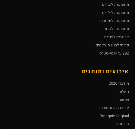
תחפושות לגברים
תחפושות לילדים
תחפושות לתינוקות
תחפושות לזוגות
אביזרים לפורים
פריטי לבוש משלימים
צעצועי אנטי-סטרס
אירועים ומותגים
מידברן 2026
האלווין
שבועות
ימי הולדת ומסיבות
Bmagniv Original
RUBIES
Leg Avenue