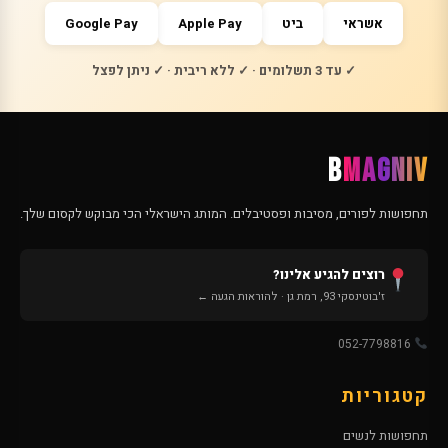
אשראי
ביט
Apple Pay
Google Pay
✓ עד 3 תשלומים · ✓ ללא ריבית · ✓ ניתן לפצל
B
MAGNIV
תחפושות לפורים, מסיבות ופסטיבלים. המותג הישראלי הכי מבוקש לקסום שלך.
רוצים להגיע אלינו?
ז'בוטינסקי 93, רמת גן · להוראות הגעה ←
052-7798816
קטגוריות
תחפושות לנשים