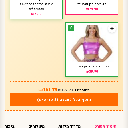
קשת חד קרן פרחונית
אביזר דרמטי לתחפושות
₪79.90
ופסטיבלים
₪59.9
טופ קשירה מבריק - ורוד
₪39.90
₪161.73
₪179.70
מחיר כולל:
הוסף הכל לעגלה (3 פריטים)
תיאור מפורט
מדריך מידות
משלוחים
ביקורות