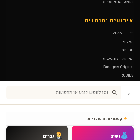
צעצועי אנטי-סטרס
אירועים ומותגים
מידברן 2026
האלווין
שבועות
ימי הולדת ומסיבות
Bmagniv Original
RUBIES
Leg Avenue
→
שירות לקוחות
אודות BMAGNIV
קטגוריות פופולריות
איך מגיעים אלינו
צור קשר
נשים
גברים