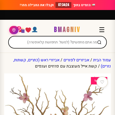
Ski
הזמינו בתוך
07:34:24
וקבלו את החבילה
מחר!
t
conten
BMAGNIV
☰
0
עמוד הבית
/
אביזרים לפורים
/
אביזרי ראש (כתרים, קשתות,
נזרים)
/ קשת אייל מעוצבת עם פרחים וענפים
מבצע!
♡