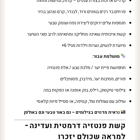
קרניים ארוכות בצורת ענפים – קלות, גמישות ונוחות
פרחים בד רכים בגוונים ורוד, לבנדר, קרם וצהוב בהיר
תוספות עלים ירוקים ליצירת נפח ועומק טבעי
קשת איכותית שאינה מחליקה ומתאימה לרוב סוגי השיער
מיועדת לנשים, נערות וילדות מגיל 6+
מושלמת עבור:
תחפושת פיית יער / מלכת טבע / אלת פנטזיה
פורים, מסיבות יער, מידברן, פסטיבלים
צילומי טיקטוק, רילס, בוק אופנה או הפקות במה
שילוב עם שמלות טול, קטיפה, או סטייל פיות קלאסי
נראית מדהים בצילומים – גם באור טבעי וגם באולפן
קשת פנטזיה דרמטית ועדינה –
למראה שכולם יזכרו