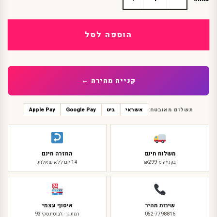
כמות
של
קשת
אייל
הוספה לסל
מעוצבת
עם
פרחים
וענפים
קנייה מהירה ←
תשלום מאובטח:
אשראי
ביט
Google Pay
Apple Pay
משלוח חינם
החזרה חינם
בקנייה מ-₪299
14 יום ללא שאלות
שירות מהיר
איסוף עצמי
052-7798816
רמת גן · ז'בוטינסקי 93