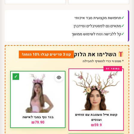
תחפושת מקצועית מבד איכותי
מתאים גם לפסטיבלים ומידברן
קל ללבישה ונוח לשימוש ממושך
השלימו את הלוק
קנו 3 פריטים קבלו 10% הנחה!
* סמנו וי כדי להוסיף לחבילה
קשת אייל מעוצבת עם פרחים
בגד גוף במבי לאישה
וענפים
₪79.90
₪59.9