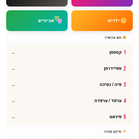
שאלות נפוצות
מדיניות משלוחים
מדיניות החזרות
ילדים
אביזרים
מדיניות פרטיות
תקנון האתר
חם עכשיו
הצהרת נגישות
←
1
קטוומן
עקבו אחרינו
←
2
ספיידרמן
אינסטגרם
פייסבוק
←
3
פיה / נסיכה
יוטיוב
וואטסאפ
←
4
ערפד / ערפדה
←
5
פיראט
© 2026 BMAGNIV · כל הזכויות שמורות · מותג ישראלי גאה
סינון מהיר