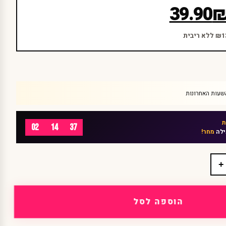
39.90
02
14
37
ילה
מחר!
+
הוספה לסל