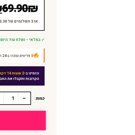
המחיר
המחיר
₪
69.90
₪
הנוכחי
המקורי
היה:
הוא:
או 3 תשלומים של ₪13.30 ללא ריבית
₪69.90.
₪39.90.
✓ במלאי - נשלח עוד היום
8
פריטים נמכרו ב-24 השעות האחרונות
הזמינו ב-
2 שעות 14 דקות
הקרובות ותקבלו את החב
−
כמות:
כמות
של
קלשון
זהב