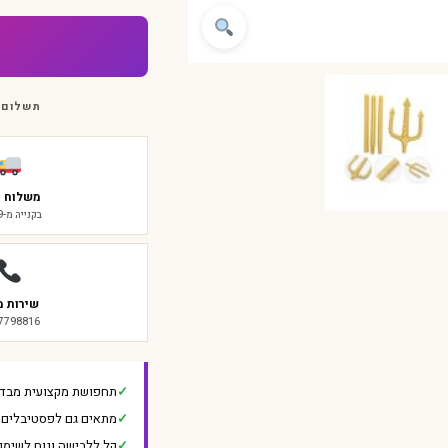
תשלום 
משלוח ח
בקנייה מ-₪299
שירות מ
-7798816
תחפושת מקצועית מבד 
מתאים גם לפסטיבלים ו
קל ללבישה ונוח לשימו