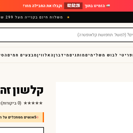
הזמינו בתוך
02:52:25
וקבלו את החבילה
מחר!
משלוח חינם בקנייה מעל 299 ש"ח
פריטי לבוש משלימים
מותגים
מידברן
האלווין
מבצעים חמים
הסי
קלשון זה
★★★★★
(0 ביקורות)
ד
5
אנשים מסתכלים על ה