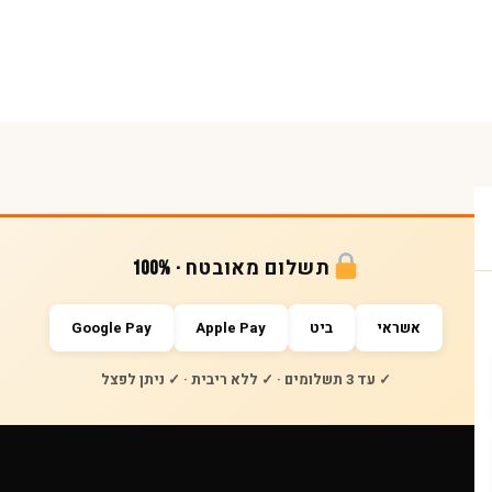
תשלום מאובטח · 100%
אשראי
ביט
Apple Pay
Google Pay
✓ עד 3 תשלומים · ✓ ללא ריבית · ✓ ניתן לפצל