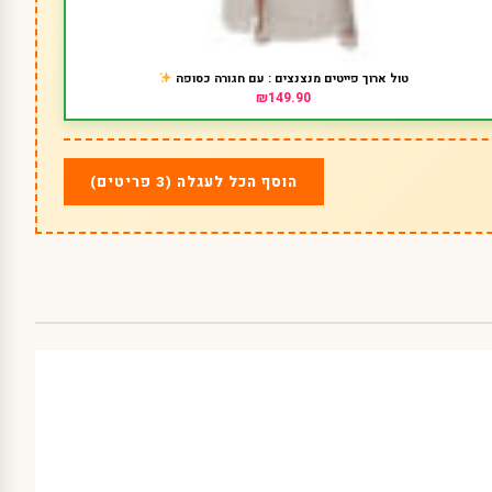
טול ארוך פייטים מנצנצים : עם חגורה כסופה
₪149.90
הוסף הכל לעגלה (3 פריטים)