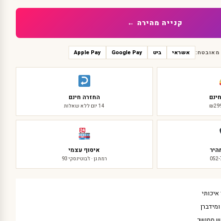
קנייה מהירה ←
מאובטח:
אשראי
ביט
Google Pay
Apple Pay
ינם
החזרה חינם
14 יום ללא שאלות
היר
איסוף עצמי
052
רמת גן · ז'בוטינסקי 93
איכותי
מידברן
ש ממושך