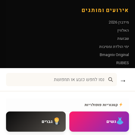
אירועים ומותגים
מידברן 2026
האלווין
שבועות
ימי הולדת ומסיבות
Bmagniv Original
RUBIES
Leg Avenue
→
שירות לקוחות
אודות BMAGNIV
קטגוריות פופולריות
איך מגיעים אלינו
צור קשר
נשים
גברים
שאלות נפוצות
מדיניות משלוחים