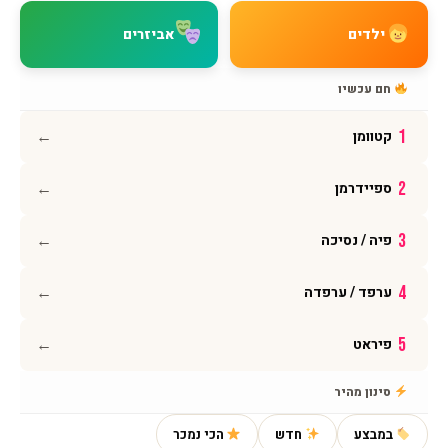
מדיניות החזרות
ילדים
אביזרים
מדיניות פרטיות
תקנון האתר
חם עכשיו
הצהרת נגישות
←
1
קטוומן
עקבו אחרינו
←
2
ספיידרמן
אינסטגרם
פייסבוק
←
3
פיה / נסיכה
יוטיוב
וואטסאפ
←
4
ערפד / ערפדה
←
5
פיראט
© 2026 BMAGNIV · כל הזכויות שמורות · מותג ישראלי גאה
סינון מהיר
במבצע
חדש
הכי נמכר