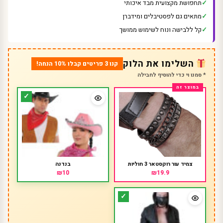
תחפושת מקצועית מבד איכותי
מתאים גם לפסטיבלים ומידברן
קל ללבישה ונוח לשימוש ממושך
השלימו את הלוק
קנו 3 פריטים קבלו 10% הנחה!
* סמנו וי כדי להוסיף לחבילה
צמיד עור רוקסטאר 3 חוליות
בנדנה
₪10
₪19.9