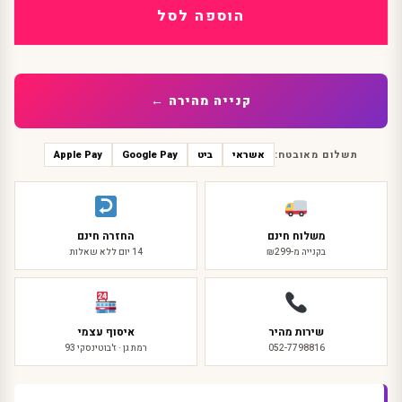
עור
הוספה לסל
רוקסטאר
3
חוליות
קנייה מהירה ←
תשלום מאובטח:
אשראי
ביט
Google Pay
Apple Pay
משלוח חינם
החזרה חינם
בקנייה מ-₪299
14 יום ללא שאלות
שירות מהיר
איסוף עצמי
052-7798816
רמת גן · ז'בוטינסקי 93