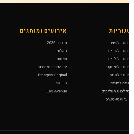
טגוריות
אירועים ומותגים
חפושות לנשים
מידברן 2026
חפושות לגברים
האלווין
חפושות לילדים
שבועות
חפושות לתינוקות
ימי הולדת ומסיבות
חפושות לזוגות
Bmagniv Original
ביזרים לפורים
RUBIES
ריטי לבוש משלימים
Leg Avenue
עצועי אנטי-סטרס