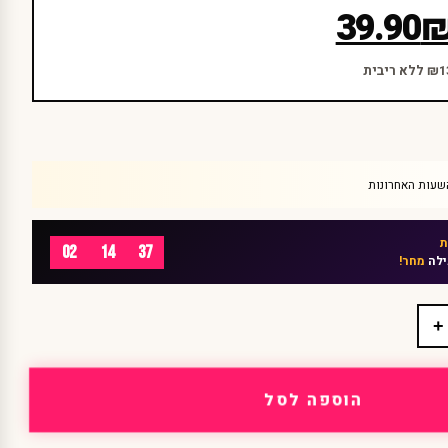
39.90
02
14
37
ילה
מחר!
+
הוספה לסל