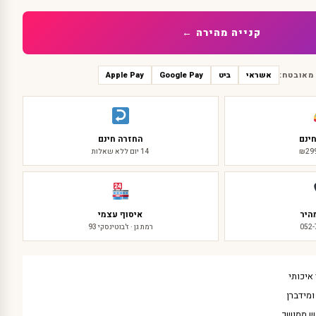
קנייה מהירה ←
מאובטח:
אשראי
ביט
Google Pay
Apple Pay
ינם
החזרה חינם
14 יום ללא שאלות
היר
איסוף עצמי
052
רמת גן · ז'בוטינסקי 93
איכותי
מידברן
ש ממושך