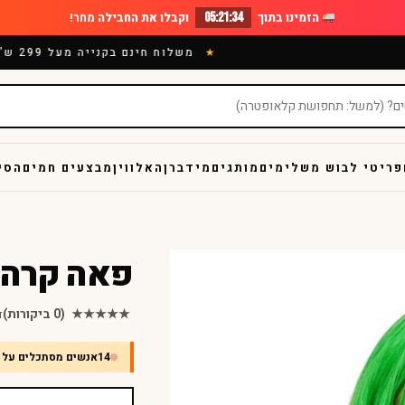
הזמינו בתוך
05:21:33
וקבלו את החבילה
מחר!
משלוח חינם בקנייה מעל 299 ש"ח
פריטי לבוש משלימים
מותגים
מידברן
האלווין
מבצעים חמים
הסי
פאה קרה 
★★★★★
(0 ביקורות)
ד
14
אנשים מסתכלים על 