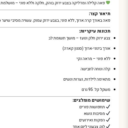
פאה קלילה ומדליקה בצבע ירוק בוהק, חלקה וללא פוני – מושלמת ל
תיאור קצר:
פאה באורך קרה ארוך, ללא פוני, בצבע ירוק עמוק. עשויה מסיבי שיער
תכונות עיקריות:
צבע ירוק חלק ונועז – מושך תשומת לב
אורך בינוני-ארוך (סגנון קארה)
ללא פוני – מראה נקי
קלה ונוחה לחבישה
מתאימה לילדות, נערות ונשים
משקל קל: 95 גרם
שימושים מומלצים:
תחפושות פורים
מסיבות נושא
הפקות ואירועים
לוק צבעוני ליום אחד