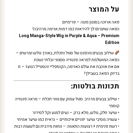
על המוצר
פאה ארוכה בסגנון מנגה – פרימיום
הפאה שתגרום לך להיראות כמו דמות אנימה מרהיבה!
Long Manga-Style Wig in Purple & Aqua – Premium
Edition
שילוב צבעים מהפנט של סגול ותכלת, באורך גולש ומרשים –
הפאה המושלמת למראה פנטזיה ססגוני ובלתי נשכח.
אם את אוהבת את עולם האנימה, הקוספליי והסטייל הנועז – זו
בדיוק הפאה בשבילך!
תכונות בולטות:
• שילוב צבעים מרהיב: סגול עמוק עם גווני תכלת – מראה פנטזיה
קוסמי
• שיער חלק, גולש, מלא ברק – נעים למגע וקל לסידור
• עשויה מסיבי שיער יפניים איכותיים – נראית כמו שיער אמיתי
• רשת פנימית + רצועות התאמה – נוחות מירבית גם לשעות רבות