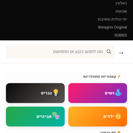
האלווין
שבועות
ימי הולדת ומסיבות
Bmagniv Original
RUBIES
Leg Avenue
→
שירות לקוחות
אודות BMAGNIV
קטגוריות פופולריות
איך מגיעים אלינו
צור קשר
נשים
גברים
שאלות נפוצות
מדיניות משלוחים
מדיניות החזרות
ילדים
אביזרים
מדיניות פרטיות
תקנון האתר
חם עכשיו