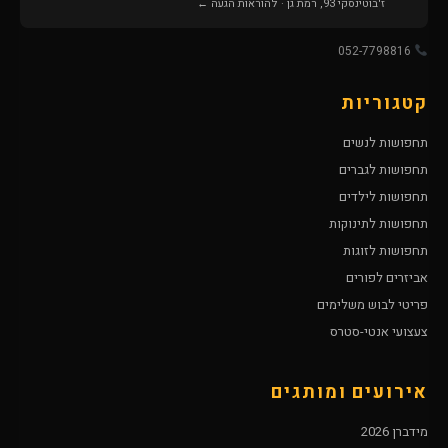
ז'בוטינסקי 93, רמת גן · להוראות הגעה ←
052-7798816
קטגוריות
תחפושות לנשים
תחפושות לגברים
תחפושות לילדים
תחפושות לתינוקות
תחפושות לזוגות
אביזרים לפורים
פריטי לבוש משלימים
צעצועי אנטי-סטרס
אירועים ומותגים
מידברן 2026