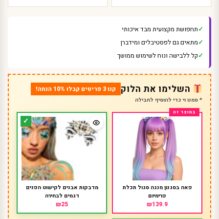
תחפושת מקצועית מבד איכותי
מתאים גם לפסטיבלים ומידברן
קל ללבישה ונוח לשימוש ממושך
השלימו את הלוק
קנו 3 פריטים קבלו 10% הנחה!
* סמנו וי כדי להוסיף לחבילה
פאה בסגנון מנגה סגול תכלת
מדבקות אבנים לקישוט הפנים
פרימיום
דגמים לבחירה
₪25
₪139.9