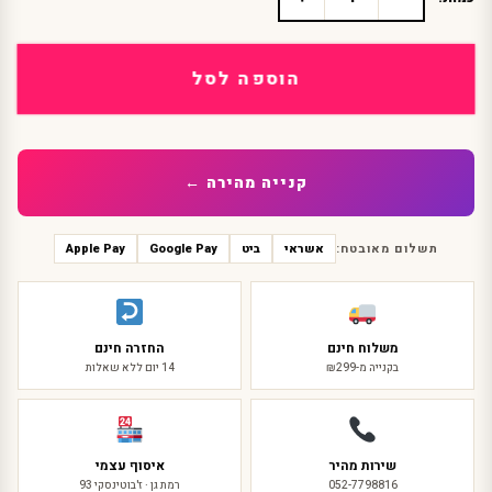
כמות
של
פאה
בסגנון
הוספה לסל
מנגה
סגול
תכלת
פרימיום
קנייה מהירה ←
תשלום מאובטח:
אשראי
ביט
Google Pay
Apple Pay
משלוח חינם
החזרה חינם
בקנייה מ-₪299
14 יום ללא שאלות
שירות מהיר
איסוף עצמי
052-7798816
רמת גן · ז'בוטינסקי 93