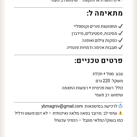
• אינה נושרת או נתקעת – שימוש רב פעמי
מתאימה ל:
תחפושות פורים וקוספליי
מסיבות, פסטיבלים, מידברן
הפקות צילום ואופנה
חובבות אנימה ודמויות פנטזיה
פרטים טכניים:
צבע: סגול + תכלת
משקל: 220 גרם
כולל: רשת פנימית + רצועות התאמה
שימוש: רב פעמי
לרכישה בסיטונאות:
ybmagniv@gmail.com
שימי לב: מדובר בפאה מלאה ואיכותית – לא דגם פשוט ודליל
כמו בשוק! המלאי מוגבל – הזמיני עכשיו!