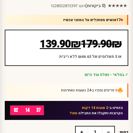
★★★★★
(0 ביקורות)
דגם:
1228322872397
17
אנשים מסתכלים על המוצר עכשיו
המחיר
המחיר
139.90
₪
179.90
₪
הנוכחי
המקורי
היה:
הוא:
או 3 תשלומים של ₪46.63 ללא ריבית
₪179.90.
₪139.90.
✓ במלאי - נשלח עוד היום
6
פריטים נמכרו ב-24 השעות האחרונות
הזמינו ב-
2 שעות 14 דקות
02
14
37
הקרובות ותקבלו את החבילה
מחר!
+
−
כמות: