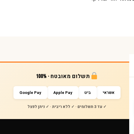
תשלום מאובטח · 100%
אשראי
ביט
Apple Pay
Google Pay
✓ עד 3 תשלומים · ✓ ללא ריבית · ✓ ניתן לפצל