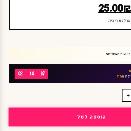
25.00
02
14
37
ילה
מחר!
+
הוספה לסל