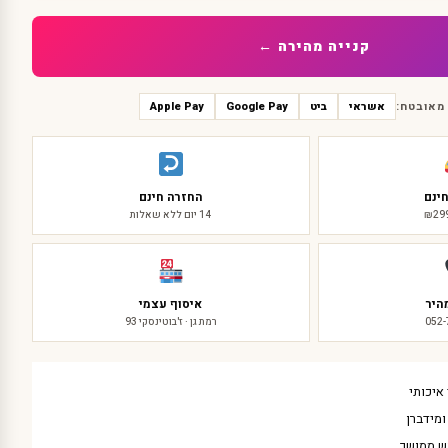
קנייה מהירה ←
מאובטח:
אשראי
ביט
Google Pay
Apple Pay
ינם
החזרה חינם
14 יום ללא שאלות
היר
איסוף עצמי
052
רמת גן · ז'בוטינסקי 93
איכותי
מידברן
ש ממושך