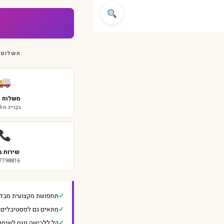
תשלום 
משלוח ח
בקנייה מ-₪299
שירות מ
-7798816
תחפושת מקצועית מבד 
מתאים גם לפסטיבלים ו
קל ללבישה ונוח לשימו