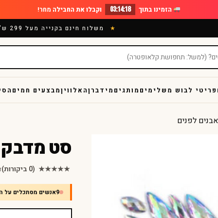
הזמינו בתוך
03:14:17
וקבלו את החבילה
מחר!
משלוח חינם בקנייה מעל 299 ש"ח
פריטי לבוש משלימים
מותגים
מידברן
האלווין
מבצעים חמים
הסי
בנים לפנים
סט מדבקו
★★★★★
(0 ביקורות)
ד
9
אנשים מסתכלים על ה