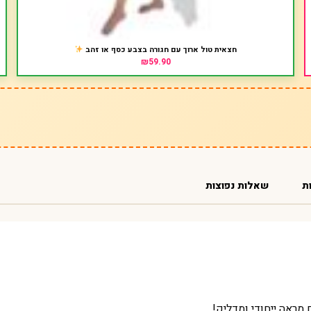
חצאית טול ארוך עם חגורה בצבע כסף או זהב
₪59.90
ת
שאלות נפוצות
ראה ייחודי ומדליק!