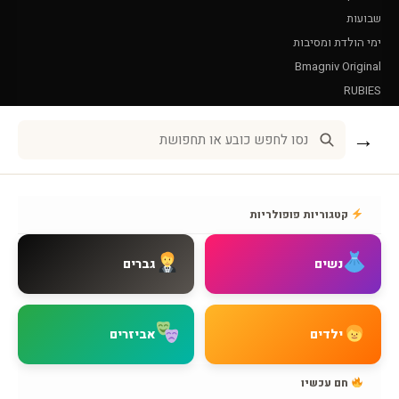
שבועות
ימי הולדת ומסיבות
Bmagniv Original
RUBIES
Leg Avenue
→
שירות לקוחות
אודות BMAGNIV
קטגוריות פופולריות
איך מגיעים אלינו
צור קשר
נשים
גברים
שאלות נפוצות
מדיניות משלוחים
מדיניות החזרות
ילדים
אביזרים
מדיניות פרטיות
תקנון האתר
חם עכשיו
הצהרת נגישות