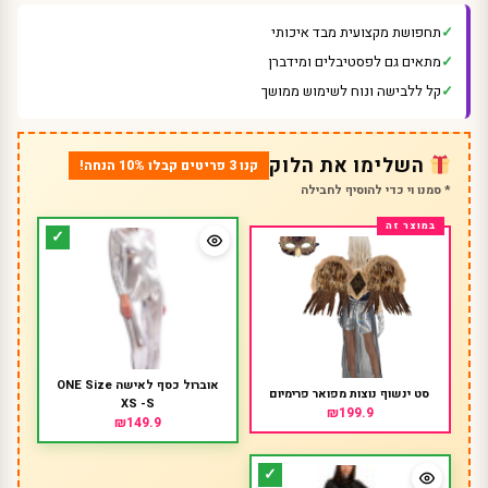
תחפושת מקצועית מבד איכותי
מתאים גם לפסטיבלים ומידברן
קל ללבישה ונוח לשימוש ממושך
השלימו את הלוק
קנו 3 פריטים קבלו 10% הנחה!
* סמנו וי כדי להוסיף לחבילה
אוברול כסף לאישה ONE Size
סט ינשוף נוצות מפואר פרימיום
XS -S
₪199.9
₪149.9