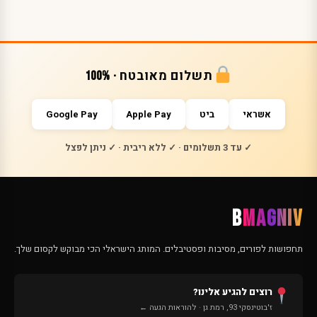
תשלום מאובטח · 100%
אשראי
ביט
Apple Pay
Google Pay
✓ עד 3 תשלומים · ✓ ללא ריבית · ✓ ניתן לפצל
B
MAGNIV
תחפושות לפורים, מסיבות ופסטיבלים. המותג הישראלי הכי מבוקש לקסום שלך.
רוצים להגיע אלינו?
ז'בוטינסקי 93, רמת גן · להוראות הגעה ←