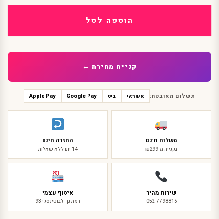
סט
ינשוף
הוספה לסל
נוצות
מפואר
פרימיום
קנייה מהירה ←
תשלום מאובטח:
אשראי
ביט
Google Pay
Apple Pay
משלוח חינם
החזרה חינם
בקנייה מ-₪299
14 יום ללא שאלות
שירות מהיר
איסוף עצמי
052-7798816
רמת גן · ז'בוטינסקי 93