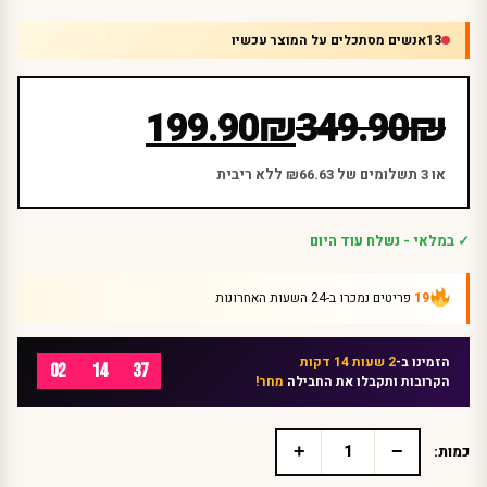
13
אנשים מסתכלים על המוצר עכשיו
המחיר
המחיר
199.90
₪
349.90
₪
הנוכחי
המקורי
היה:
הוא:
או 3 תשלומים של ₪66.63 ללא ריבית
₪349.90.
₪199.90.
✓ במלאי - נשלח עוד היום
19
פריטים נמכרו ב-24 השעות האחרונות
הזמינו ב-
2 שעות 14 דקות
02
14
37
הקרובות ותקבלו את החבילה
מחר!
+
−
כמות:
כמות
של