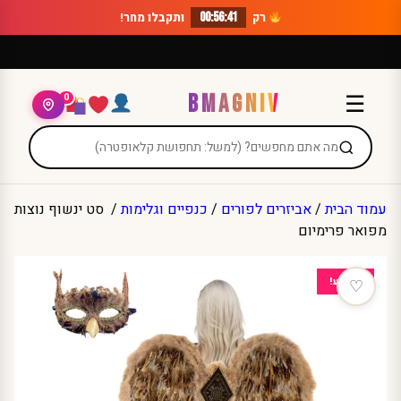
Ski
רק
00:56:41
ותקבלו מחר!
t
conten
BMAGNIV
☰
0
עמוד הבית
/
אביזרים לפורים
/
כנפיים וגלימות
/ סט ינשוף נוצות
מפואר פרימיום
מבצע!
♡