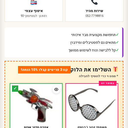
שירות מהיר
איסוף עצמי
052-7798816
רמת גן · ז'בוטינסקי 93
תחפושת מקצועית מבד איכותי
מתאים גם לפסטיבלים ומידברן
קל ללבישה ונוח לשימוש ממושך
השלימו את הלוק
קנו 3 פריטים קבלו 10% הנחה!
* סמנו וי כדי להוסיף לחבילה
משקפי זבוב \ דבורה
אקדח חייזר אורות