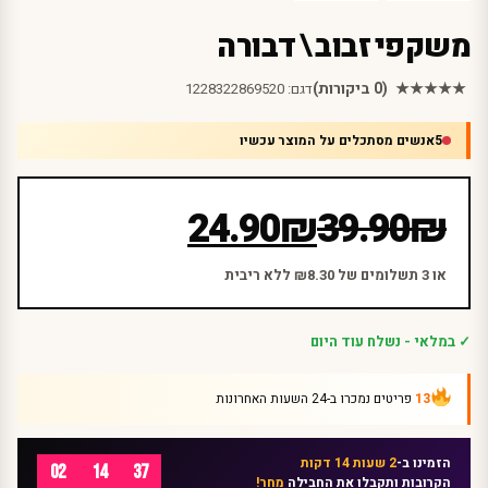
משקפי זבוב \ דבורה
★★★★★
(0 ביקורות)
דגם:
1228322869520
5
אנשים מסתכלים על המוצר עכשיו
המחיר
המחיר
24.90
₪
39.90
₪
הנוכחי
המקורי
היה:
הוא:
או 3 תשלומים של ₪8.30 ללא ריבית
₪39.90.
₪24.90.
✓ במלאי - נשלח עוד היום
13
פריטים נמכרו ב-24 השעות האחרונות
הזמינו ב-
2 שעות 14 דקות
02
14
37
הקרובות ותקבלו את החבילה
מחר!