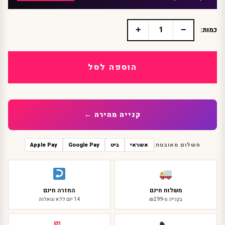
+
−
כמות:
כמות
של
משקפי
זבוב
הוספה לסל
\
דבורה
קנייה מהירה ←
תשלום מאובטח:
אשראי
ביט
Google Pay
Apple Pay
משלוח חינם
החזרה חינם
בקנייה מ-₪299
14 יום ללא שאלות