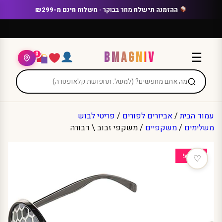
Ski
ההזמנה תישלח
מחר בבוקר
· משלוח חינם מ-₪299
t
conten
BMAGNIV
☰
0
עמוד הבית
/
אביזרים לפורים
/
פריטי לבוש
משלימים
/
משקפיים
/ משקפי זבוב \ דבורה
מבצע!
♡