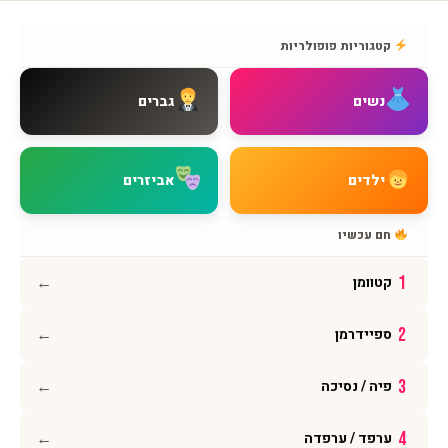
אודות BMAGNIV
קטגוריות פופולריות
איך מגיעים אלינו
צור קשר
נשים
גברים
שאלות נפוצות
מדיניות משלוחים
מדיניות החזרות
ילדים
אביזרים
מדיניות פרטיות
תקנון האתר
חם עכשיו
הצהרת נגישות
←
1
קטוומן
עקבו אחרינו
←
2
ספיידרמן
אינסטגרם
פייסבוק
←
3
פיה / נסיכה
יוטיוב
וואטסאפ
←
4
ערפד / ערפדה