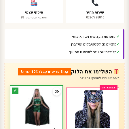
שירות מהיר
איסוף עצמי
052-7798816
רמת גן · ז'בוטינסקי 93
תחפושת מקצועית מבד איכותי
מתאים גם לפסטיבלים ומידברן
קל ללבישה ונוח לשימוש ממושך
השלימו את הלוק
קנו 3 פריטים קבלו 10% הנחה!
* סמנו וי כדי להוסיף לחבילה