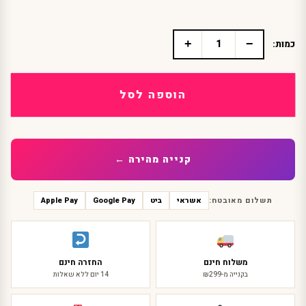
+
−
כמות:
כמות
של
מסכת
פייטים
הוספה לסל
לעיניים
עכבר
קנייה מהירה ←
תשלום מאובטח:
אשראי
ביט
Google Pay
Apple Pay
משלוח חינם
החזרה חינם
בקנייה מ-₪299
14 יום ללא שאלות