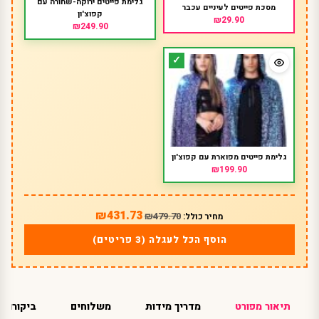
גלימת פייטים ירוקה-שחורה עם
מסכת פייטים לעיניים עכבר
קפוצ'ון
₪29.90
₪249.90
גלימת פייטים מפוארת עם קפוצ'ון
₪199.90
₪431.73
₪479.70
מחיר כולל:
הוסף הכל לעגלה (3 פריטים)
תיאור מפורט
מדריך מידות
משלוחים
ביקורות