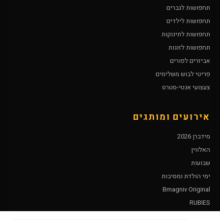
תחפושות לגברים
תחפושות לילדים
תחפושות לתינוקות
תחפושות לזוגות
אביזרים לפורים
פריטי לבוש משלימים
צעצועי אנטי-סטרס
אירועים ומותגים
מידברן 2026
האלווין
שבועות
ימי הולדת ומסיבות
Bmagniv Original
RUBIES
Leg Avenue