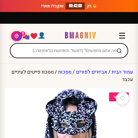
Ski
רק
00:43:00
ותקבלו מחר!
t
conten
BMAGNIV
☰
0
עמוד הבית
/
אביזרים לפורים
/
מסכות
/ מסכת פייטים לעיניים
עכבר
מבצע!
♡