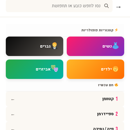
→
שירות לקוחות
אודות BMAGNIV
קטגוריות פופולריות
איך מגיעים אלינו
צור קשר
נשים
גברים
שאלות נפוצות
מדיניות משלוחים
מדיניות החזרות
ילדים
אביזרים
מדיניות פרטיות
תקנון האתר
חם עכשיו
הצהרת נגישות
←
1
קטוומן
עקבו אחרינו
←
2
ספיידרמן
אינסטגרם
פייסבוק
←
3
פיה / נסיכה