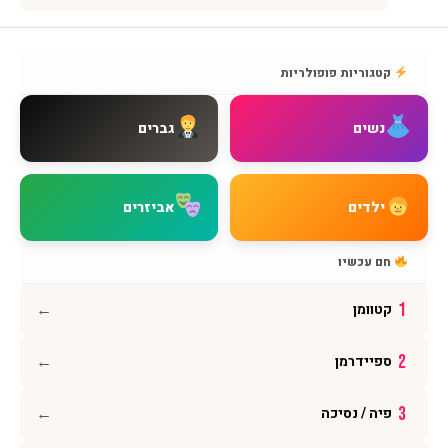
שירות לקוחות
אודות BMAGNIV
קטגוריות פופולריות
איך מגיעים אלינו
צור קשר
נשים
גברים
שאלות נפוצות
מדיניות משלוחים
מדיניות החזרות
ילדים
אביזרים
מדיניות פרטיות
תקנון האתר
חם עכשיו
הצהרת נגישות
←
1
קטוומן
עקבו אחרינו
←
2
ספיידרמן
אינסטגרם
פייסבוק
←
3
פיה / נסיכה
יוטיוב