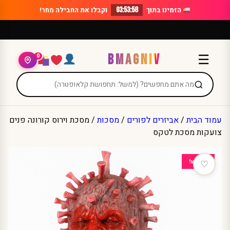
Ski
הזמינו בתוך
03:53:58
וקבלו את החבילה
מחר!
t
conten
BMAGNIV
☰
0
עמוד הבית
/
אביזרים לפורים
/
מסכות
/ מסכת וירוס קורונה פנים
צועקות מסכת לטקס
מבצע!
♡