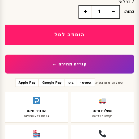
7 במלאי
+
−
כמות:
כמות
של
מסכת
וירוס
הוספה לסל
קורונה
פנים
צועקות
מסכת
לטקס
קנייה מהירה ←
תשלום מאובטח:
אשראי
ביט
Google Pay
Apple Pay
משלוח חינם
החזרה חינם
בקנייה מ-₪299
14 יום ללא שאלות