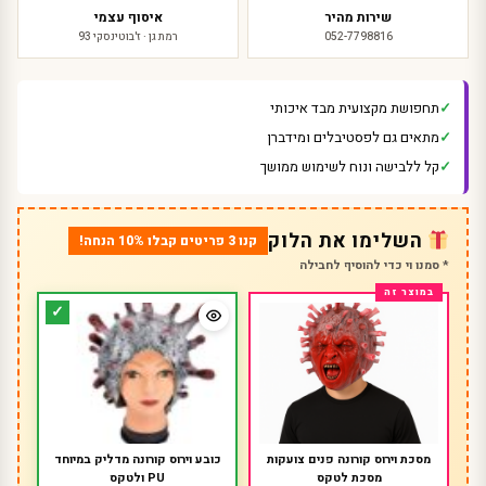
שירות מהיר
איסוף עצמי
052-7798816
רמת גן · ז'בוטינסקי 93
תחפושת מקצועית מבד איכותי
מתאים גם לפסטיבלים ומידברן
קל ללבישה ונוח לשימוש ממושך
השלימו את הלוק
קנו 3 פריטים קבלו 10% הנחה!
* סמנו וי כדי להוסיף לחבילה
מסכת וירוס קורונה פנים צועקות
כובע וירוס קורונה מדליק במיוחד
מסכת לטקס
PU ולטקס