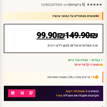
★★★★★
(0 ביקורות)
דגם:
1228322875526
6
אנשים מסתכלים על המוצר עכשיו
המחיר
המחיר
99.90
₪
149.90
₪
הנוכחי
המקורי
היה:
הוא:
או 3 תשלומים של ₪33.30 ללא ריבית
₪149.90.
₪99.90.
✓ במלאי - נשלח עוד היום
נשארו רק
7
פריטים!
19
פריטים נמכרו ב-24 השעות האחרונות
הזמינו ב-
2 שעות 14 דקות
02
14
37
הקרובות ותקבלו את החבילה
מחר!