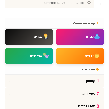
→
שירות לקוחות
אודות BMAGNIV
קטגוריות פופולריות
איך מגיעים אלינו
צור קשר
נשים
גברים
שאלות נפוצות
מדיניות משלוחים
מדיניות החזרות
ילדים
אביזרים
מדיניות פרטיות
תקנון האתר
חם עכשיו
הצהרת נגישות
←
1
קטוומן
עקבו אחרינו
←
2
ספיידרמן
אינסטגרם
פייסבוק
←
3
פיה / נסיכה