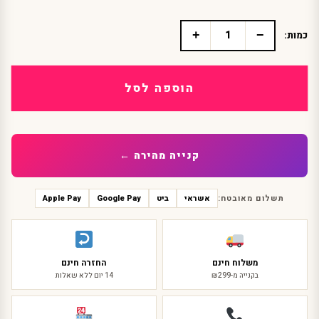
+
−
כמות:
כמות
של
מכנסון
מחטב
הוספה לסל
מבריק
גזרה
גבוהה
לאישה
קנייה מהירה ←
תשלום מאובטח:
אשראי
ביט
Google Pay
Apple Pay
משלוח חינם
החזרה חינם
בקנייה מ-₪299
14 יום ללא שאלות