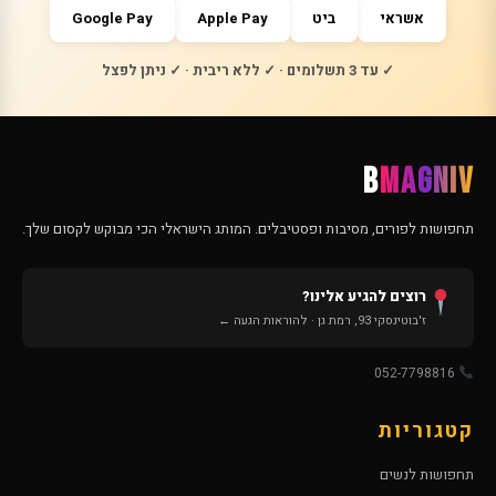
אשראי
ביט
Apple Pay
Google Pay
✓ עד 3 תשלומים · ✓ ללא ריבית · ✓ ניתן לפצל
B
MAGNIV
תחפושות לפורים, מסיבות ופסטיבלים. המותג הישראלי הכי מבוקש לקסום שלך.
רוצים להגיע אלינו?
ז'בוטינסקי 93, רמת גן · להוראות הגעה ←
052-7798816
קטגוריות
תחפושות לנשים