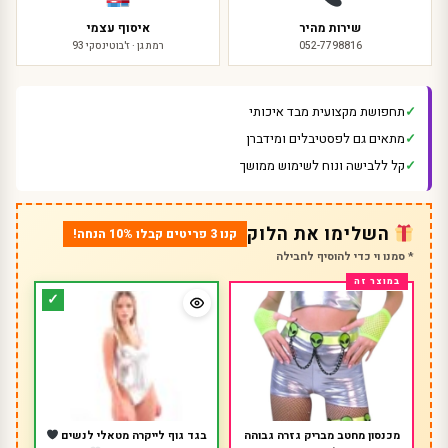
שירות מהיר
איסוף עצמי
052-7798816
רמת גן · ז'בוטינסקי 93
תחפושת מקצועית מבד איכותי
מתאים גם לפסטיבלים ומידברן
קל ללבישה ונוח לשימוש ממושך
השלימו את הלוק
קנו 3 פריטים קבלו 10% הנחה!
* סמנו וי כדי להוסיף לחבילה
מכנסון מחטב מבריק גזרה גבוהה
בגד גוף לייקרה מטאלי לנשים