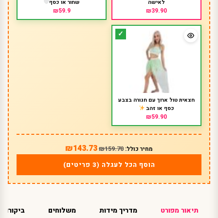
לאישה
שחור או כסף
₪59.9
₪39.90
חצאית טול ארוך עם חגורה בצבע
כסף או זהב
₪59.90
₪143.73
₪159.70
מחיר כולל:
הוסף הכל לעגלה (3 פריטים)
תיאור מפורט
מדריך מידות
משלוחים
ביקורות