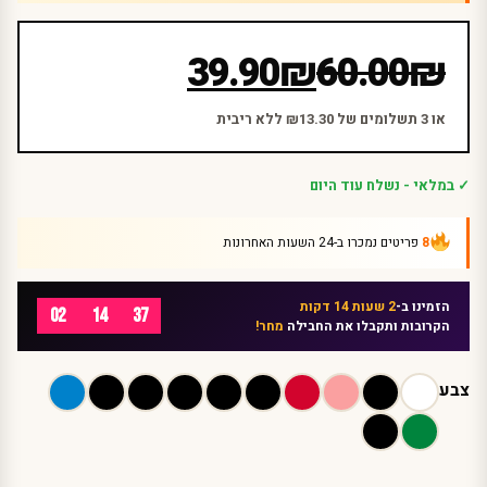
המחיר
המחיר
39.90
₪
60.00
₪
הנוכחי
המקורי
היה:
הוא:
או 3 תשלומים של ₪13.30 ללא ריבית
₪60.00.
₪39.90.
✓ במלאי - נשלח עוד היום
8
פריטים נמכרו ב-24 השעות האחרונות
הזמינו ב-
2 שעות 14 דקות
02
14
37
הקרובות ותקבלו את החבילה
מחר!
צבע