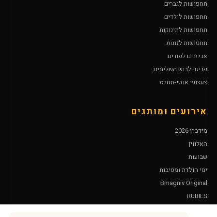
תחפושות לגברים
תחפושות לילדים
תחפושות לתינוקות
תחפושות לזוגות
אביזרים לפורים
פריטי לבוש משלימים
צעצועי אנטי-סטרס
אירועים ומותגים
מידברן 2026
האלווין
שבועות
ימי הולדת ומסיבות
Bmagniv Original
RUBIES
Leg Avenue