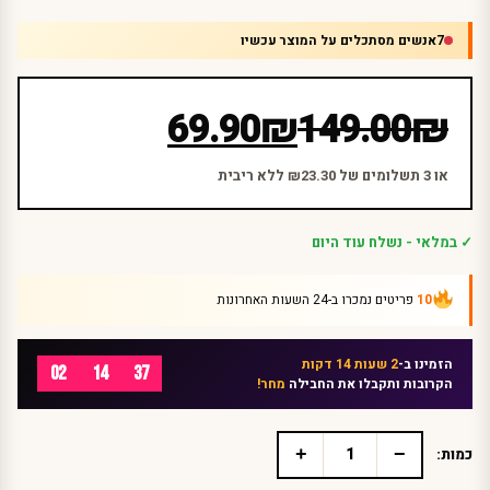
7
אנשים מסתכלים על המוצר עכשיו
המחיר
המחיר
69.90
₪
149.00
₪
הנוכחי
המקורי
היה:
הוא:
או 3 תשלומים של ₪23.30 ללא ריבית
₪149.00.
₪69.90.
✓ במלאי - נשלח עוד היום
10
פריטים נמכרו ב-24 השעות האחרונות
הזמינו ב-
2 שעות 14 דקות
02
14
37
הקרובות ותקבלו את החבילה
מחר!
+
−
כמות:
כמות
של