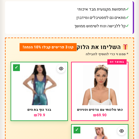
תחפושת מקצועית מבד איכותי
מתאים גם לפסטיבלים ומידברן
קל ללבישה ונוח לשימוש ממושך
השלימו את הלוק
קנו 3 פריטים קבלו 10% הנחה!
* סמנו וי כדי להוסיף לחבילה
כתר מלכותי עם צדפים ופנינים
בגד גוף בת הים
₪79.9
₪69.90