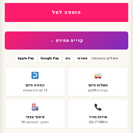
כתר
מלכותי
הוספה לסל
עם
צדפים
ופנינים
קנייה מהירה ←
תשלום מאובטח:
אשראי
ביט
Google Pay
Apple Pay
משלוח חינם
החזרה חינם
בקנייה מ-₪299
14 יום ללא שאלות
שירות מהיר
איסוף עצמי
052-7798816
רמת גן · ז'בוטינסקי 93