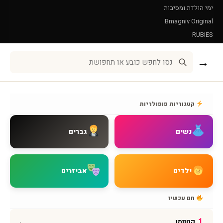
ימי הולדת ומסיבות
Bmagniv Original
RUBIES
Leg Avenue
→
שירות לקוחות
אודות BMAGNIV
קטגוריות פופולריות
איך מגיעים אלינו
צור קשר
נשים
גברים
שאלות נפוצות
מדיניות משלוחים
מדיניות החזרות
ילדים
אביזרים
מדיניות פרטיות
תקנון האתר
חם עכשיו
הצהרת נגישות
←
1
קטוומן