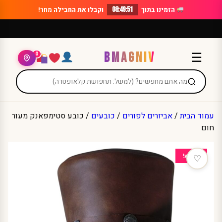
Ski
הזמינו בתוך
08:49:51
וקבלו את החבילה
מחר!
t
conten
BMAGNIV
☰
0
עמוד הבית
/
אביזרים לפורים
/
כובעים
/ כובע סטימפאנק מעור
חום
מבצע!
♡