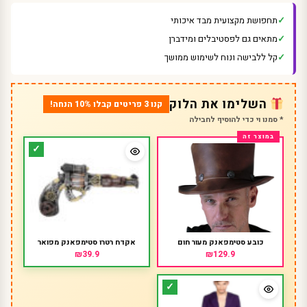
תחפושת מקצועית מבד איכותי
מתאים גם לפסטיבלים ומידברן
קל ללבישה ונוח לשימוש ממושך
השלימו את הלוק
קנו 3 פריטים קבלו 10% הנחה!
* סמנו וי כדי להוסיף לחבילה
כובע סטימפאנק מעור חום
אקדח רטרו סטימפאנק מפואר
₪39.9
₪129.9