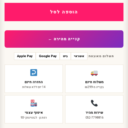
כובע
סטימפאנק
הוספה לסל
מעור
חום
קנייה מהירה ←
תשלום מאובטח:
אשראי
ביט
Google Pay
Apple Pay
משלוח חינם
החזרה חינם
בקנייה מ-₪299
14 יום ללא שאלות
שירות מהיר
איסוף עצמי
052-7798816
רמת גן · ז'בוטינסקי 93