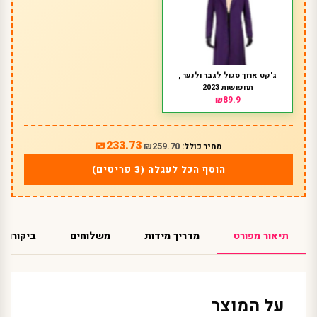
ג'קט ארוך סגול לגבר ולנער ,
תחפושות 2023
₪89.9
₪233.73
₪259.70
מחיר כולל:
הוסף הכל לעגלה (3 פריטים)
תיאור מפורט
מדריך מידות
משלוחים
ביקורות
על המוצר