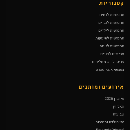
קטגוריות
תחפושות לנשים
תחפושות לגברים
תחפושות לילדים
תחפושות לתינוקות
תחפושות לזוגות
אביזרים לפורים
פריטי לבוש משלימים
צעצועי אנטי-סטרס
אירועים ומותגים
מידברן 2026
האלווין
שבועות
ימי הולדת ומסיבות
Bmagniv Original