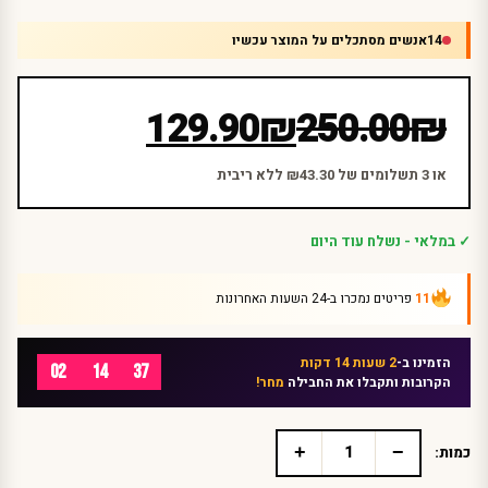
14
אנשים מסתכלים על המוצר עכשיו
המחיר
המחיר
129.90
₪
250.00
₪
הנוכחי
המקורי
היה:
הוא:
או 3 תשלומים של ₪43.30 ללא ריבית
₪250.00.
₪129.90.
✓ במלאי - נשלח עוד היום
11
פריטים נמכרו ב-24 השעות האחרונות
הזמינו ב-
2 שעות 14 דקות
02
14
37
הקרובות ותקבלו את החבילה
מחר!
+
−
כמות:
כמות
של