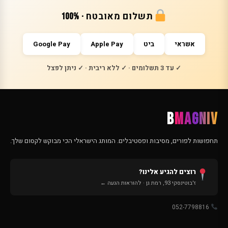
תשלום מאובטח · 100%
אשראי
ביט
Apple Pay
Google Pay
✓ עד 3 תשלומים · ✓ ללא ריבית · ✓ ניתן לפצל
B
MAGNIV
תחפושות לפורים, מסיבות ופסטיבלים. המותג הישראלי הכי מבוקש לקסום שלך.
רוצים להגיע אלינו?
ז'בוטינסקי 93, רמת גן · להוראות הגעה ←
052-7798816