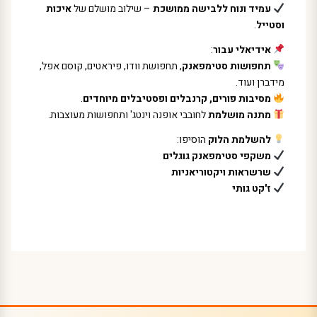
עמיד ונוח ללבישה ממושכת
– שילוב מושלם של
איכות
וסטייל
.
אידיאלי עבור
:
תחפושות סטימפאנק
, תחפושת וודו, פיראטים, קוסם אפל,
מידברן ועוד.
מסיבות פורים, קרנבלים ופסטיבלים מיוחדים
.
מתנה מושלמת
לחובבי אופנה וינטג' ותחפושות מעוצבות.
להשלמת הלוק
הוסיפו:
משקפי סטימפאנק גוגלים
שרשראות ויקטוריאניות
ז'קט גותי