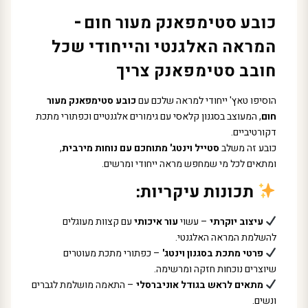
כובע סטימפאנק מעור חום –
המראה האלגנטי והייחודי שכל
חובב סטימפאנק צריך
הוסיפו טאץ' ייחודי למראה שלכם עם
כובע סטימפאנק מעור
חום
, המעוצב בסגנון קלאסי עם גימורים אלגנטיים וכפתורי מתכת
דקורטיביים.
כובע זה משלב
סטייל וינטג' מתוחכם עם נוחות מירבית
,
ומתאים לכל מי שמחפש מראה ייחודי ומרשים.
תכונות עיקריות:
עיצוב יוקרתי
– עשוי
עור איכותי
עם קצוות מעוגלים
להשלמת המראה האלגנטי.
פרטי מתכת בסגנון וינטג'
– כפתורי מתכת מעוטרים
שיוצרים נוכחות חזקה ומרשימה.
מתאים לראש בגודל אוניברסלי
– התאמה מושלמת לגברים
ונשים.