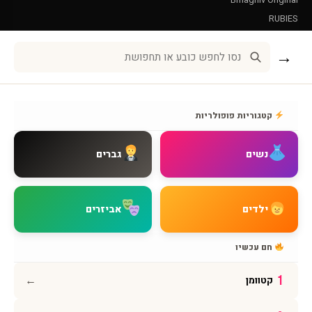
RUBIES
Leg Avenue
→
שירות לקוחות
אודות BMAGNIV
קטגוריות פופולריות
איך מגיעים אלינו
צור קשר
נשים
גברים
שאלות נפוצות
מדיניות משלוחים
מדיניות החזרות
ילדים
אביזרים
מדיניות פרטיות
תקנון האתר
חם עכשיו
הצהרת נגישות
←
1
קטוומן
עקבו אחרינו