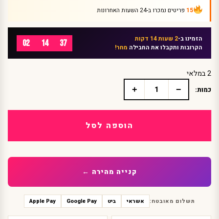
15
פריטים נמכרו ב-24 השעות האחרונות
הזמינו ב-
2 שעות 14 דקות
02
14
37
הקרובות ותקבלו את החבילה
מחר!
2 במלאי
+
−
כמות:
כמות
של
כדור
פוטבול
הוספה לסל
מתנפח
-
אביזר
משלים
לתחפושת
קנייה מהירה ←
פוטבול
תשלום מאובטח:
אשראי
ביט
Google Pay
Apple Pay