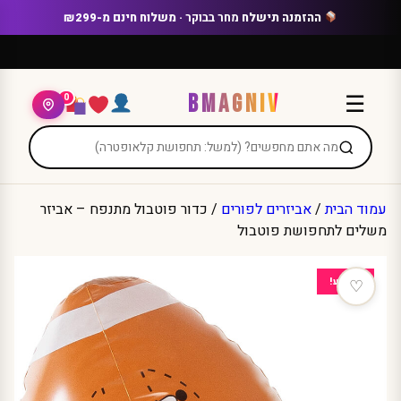
Ski
ההזמנה תישלח
מחר בבוקר
· משלוח חינם מ-₪299
t
conten
BMAGNIV
☰
0
עמוד הבית
/
אביזרים לפורים
/ כדור פוטבול מתנפח – אביזר
משלים לתחפושת פוטבול
מבצע!
♡