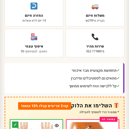
משלוח חינם
החזרה חינם
בקנייה מ-₪299
14 יום ללא שאלות
שירות מהיר
איסוף עצמי
052-7798816
רמת גן · ז'בוטינסקי 93
תחפושת מקצועית מבד איכותי
מתאים גם לפסטיבלים ומידברן
קל ללבישה ונוח לשימוש ממושך
השלימו את הלוק
קנו 3 פריטים קבלו 10% הנחה!
* סמנו וי כדי להוסיף לחבילה