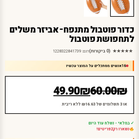
כדור פוטבול מתנפח – אביזר משלים
לתחפושת פוטבול
★★★★★
(0 ביקורות)
דגם:
1228322841739
16
אנשים מסתכלים על המוצר עכשיו
המחיר
המחיר
49.90
₪
60.00
₪
הנוכחי
המקורי
היה:
הוא:
או 3 תשלומים של ₪16.63 ללא ריבית
₪60.00.
₪49.90.
✓ במלאי - נשלח עוד היום
נשארו רק
2
פריטים!