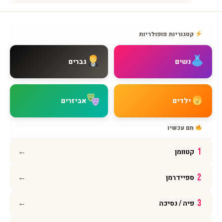
שירות לקוחות
אודות BMAGNIV
קטגוריות פופולריות
איך מגיעים אלינו
צור קשר
נשים
גברים
שאלות נפוצות
מדיניות משלוחים
מדיניות החזרות
ילדים
אביזרים
מדיניות פרטיות
תקנון האתר
חם עכשיו
הצהרת נגישות
←
1
קטוומן
עקבו אחרינו
←
2
ספיידרמן
אינסטגרם
פייסבוק
←
3
פיה / נסיכה
יוטיוב