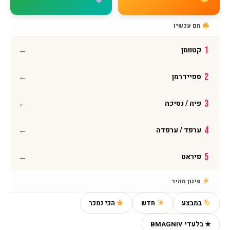
מדיניות פרטיות
תקנון האתר
חם עכשיו
הצהרת נגישות
←
1
קטוומן
עקבו אחרינו
←
2
ספיידרמן
אינסטגרם
פייסבוק
←
3
פיה / נסיכה
יוטיוב
וואטסאפ
←
4
ערפד / ערפדה
←
5
פיראט
© 2026 BMAGNIV · כל הזכויות שמורות · מותג ישראלי גאה
סינון מהיר
במבצע
חדש
הכי נמכר
מתל אביב - יפו הזמינה
סט כלב סנפצאט - כלב-חום
★ בלעדי BMAGNIV