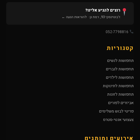
רוצים להגיע אלינו?
ז'בוטינסקי 93, רמת גן · להוראות הגעה ←
052-7798816
קטגוריות
תחפושות לנשים
תחפושות לגברים
תחפושות לילדים
תחפושות לתינוקות
תחפושות לזוגות
אביזרים לפורים
פריטי לבוש משלימים
צעצועי אנטי-סטרס
אירועים ומותגים