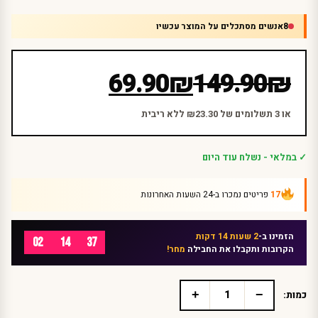
8
אנשים מסתכלים על המוצר עכשיו
המחיר
המחיר
69.90
₪
149.90
₪
הנוכחי
המקורי
היה:
הוא:
או 3 תשלומים של ₪23.30 ללא ריבית
₪149.90.
₪69.90.
✓ במלאי - נשלח עוד היום
17
פריטים נמכרו ב-24 השעות האחרונות
הזמינו ב-
2 שעות 14 דקות
02
14
37
הקרובות ותקבלו את החבילה
מחר!
+
−
כמות:
כמות
של