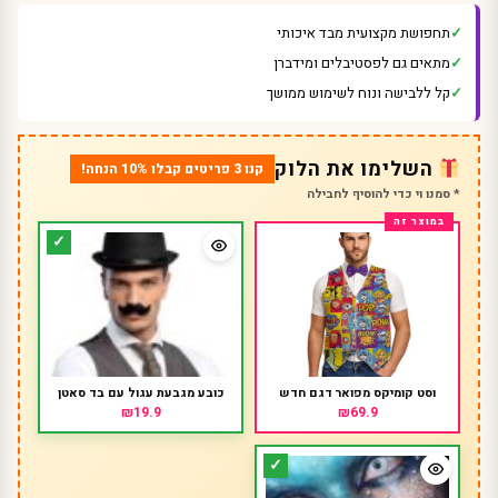
תחפושת מקצועית מבד איכותי
מתאים גם לפסטיבלים ומידברן
קל ללבישה ונוח לשימוש ממושך
השלימו את הלוק
קנו 3 פריטים קבלו 10% הנחה!
* סמנו וי כדי להוסיף לחבילה
וסט קומיקס מפואר דגם חדש
כובע מגבעת עגול עם בד סאטן
₪19.9
₪69.9