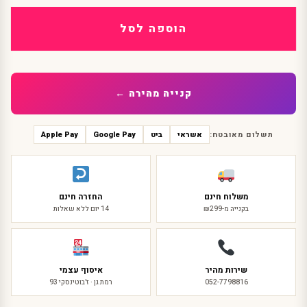
וסט
קומיקס
הוספה לסל
מפואר
דגם
חדש
קנייה מהירה ←
תשלום מאובטח:
אשראי
ביט
Google Pay
Apple Pay
משלוח חינם
החזרה חינם
בקנייה מ-₪299
14 יום ללא שאלות
שירות מהיר
איסוף עצמי
052-7798816
רמת גן · ז'בוטינסקי 93