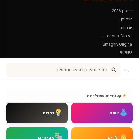
מידברן 2026
האלווין
שבועות
ימי הולדת ומסיבות
Bmagniv Original
RUBIES
Leg Avenue
→
שירות לקוחות
אודות BMAGNIV
קטגוריות פופולריות
איך מגיעים אלינו
צור קשר
נשים
גברים
שאלות נפוצות
מדיניות משלוחים
מדיניות החזרות
ילדים
אביזרים