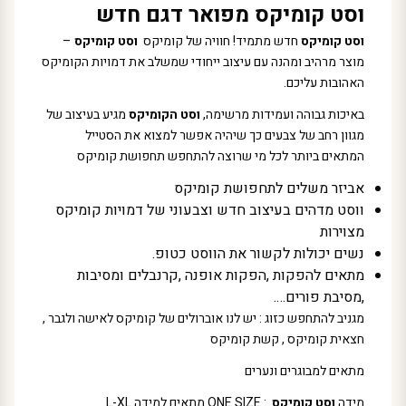
וסט קומיקס מפואר דגם חדש
וסט קומיקס
חדש מתמיד! חוויה של קומיקס
וסט קומיקס
–
מוצר מרהיב ומהנה עם עיצוב ייחודי שמשלב את דמויות הקומיקס
האהובות עליכם.
באיכות גבוהה ועמידות מרשימה,
וסט הקומיקס
מגיע בעיצוב של
מגוון רחב של צבעים כך שיהיה אפשר למצוא את הסטייל
המתאים ביותר לכל מי שרוצה להתחפש תחפושת קומיקס
אביזר משלים לתחפושת קומיקס
ווסט מדהים בעיצוב חדש וצבעוני של דמויות קומיקס
מצוירות
נשים יכולות לקשור את הווסט כטופ.
מתאים להפקות ,הפקות אופנה ,קרנבלים ומסיבות
,מסיבת פורים….
מגניב להתחפש כזוג : יש לנו אוברולים של קומיקס לאישה ולגבר ,
חצאית קומיקס , קשת קומיקס
מתאים למבוגרים ונערים
מידה
וסט קומיקס
: ONE SIZE מתאים למידה L-XL