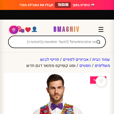
Ski
הזמינו בתוך
10:53:55
וקבלו את החבילה
מחר!
t
conten
BMAGNIV
☰
0
עמוד הבית
/
אביזרים לפורים
/
פריטי לבוש
משלימים
/
ווסטים
/ וסט קומיקס מפואר דגם חדש
מבצע!
♡