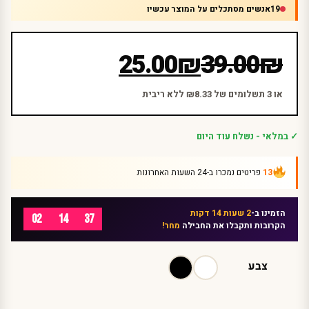
19
אנשים מסתכלים על המוצר עכשיו
המחיר
המחיר
25.00
₪
39.00
₪
הנוכחי
המקורי
היה:
הוא:
או 3 תשלומים של ₪8.33 ללא ריבית
₪39.00.
₪25.00.
✓ במלאי - נשלח עוד היום
13
פריטים נמכרו ב-24 השעות האחרונות
הזמינו ב-
2 שעות 14 דקות
02
14
37
הקרובות ותקבלו את החבילה
מחר!
צבע