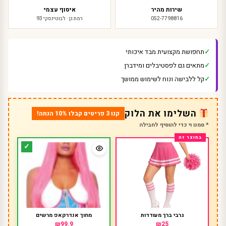
שירות מהיר
איסוף עצמי
052-7798816
רמת גן · ז'בוטינסקי 93
תחפושת מקצועית מבד איכותי
מתאים גם לפסטיבלים ומידברן
קל ללבישה ונוח לשימוש ממושך
השלימו את הלוק
קנו 3 פריטים קבלו 10% הנחה!
* סמנו וי כדי להוסיף לחבילה
גרבי ברך מעודדות
מחוך אנדרקאפ מרשים
₪99.9
₪25