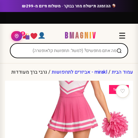
Ski
ההזמנה תישלח
מחר בבוקר
· משלוח חינם מ-₪299
t
conten
BMAGNIV
☰
0
עמוד הבית
/
mirakl - אביזרים לתחפושות
/ גרבי ברך מעודדות
מבצע!
♡