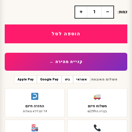
+
−
כמות:
כמות
של
גרבי
ברך
הוספה לסל
מעודדות
קנייה מהירה ←
תשלום מאובטח:
אשראי
ביט
Google Pay
Apple Pay
משלוח חינם
החזרה חינם
בקנייה מ-₪299
14 יום ללא שאלות