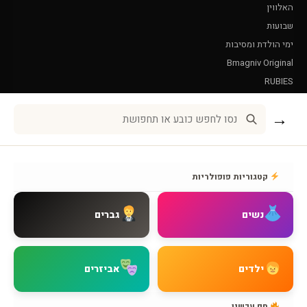
האלווין
שבועות
ימי הולדת ומסיבות
Bmagniv Original
RUBIES
Leg Avenue
→
שירות לקוחות
אודות BMAGNIV
קטגוריות פופולריות
איך מגיעים אלינו
צור קשר
נשים
גברים
שאלות נפוצות
מדיניות משלוחים
מדיניות החזרות
ילדים
אביזרים
מדיניות פרטיות
תקנון האתר
חם עכשיו