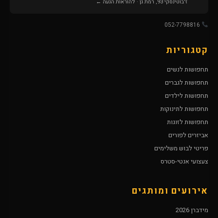
ז'בוטינסקי 93, רמת גן · להוראות הגעה ←
052-7798816
קטגוריות
תחפושות לנשים
תחפושות לגברים
תחפושות לילדים
תחפושות לתינוקות
תחפושות לזוגות
אביזרים לפורים
פריטי לבוש משלימים
צעצועי אנטי-סטרס
אירועים ומותגים
מידברן 2026