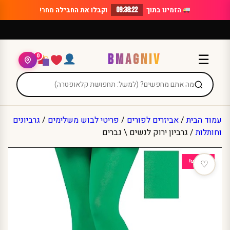
Ski
הזמינו בתוך
09:38:22
וקבלו את החבילה
מחר!
t
conten
BMAGNIV
☰
0
עמוד הבית
/
אביזרים לפורים
/
פריטי לבוש משלימים
/
גרביונים
וחותלות
/ גרביון ירוק לנשים \ גברים
מבצע!
♡