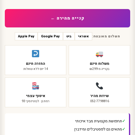
גברים
קנייה מהירה ←
תשלום מאובטח:
אשראי
ביט
Google Pay
Apple Pay
משלוח חינם
החזרה חינם
בקנייה מ-₪299
14 יום ללא שאלות
שירות מהיר
איסוף עצמי
052-7798816
רמת גן · ז'בוטינסקי 93
תחפושת מקצועית מבד איכותי
מתאים גם לפסטיבלים ומידברן