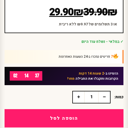
המחיר
המחיר
29.90
₪
39.90
₪
הנוכחי
המקורי
היה:
הוא:
או 3 תשלומים של ₪9.97 ללא ריבית
₪39.90.
₪29.90.
✓ במלאי - נשלח עוד היום
7
פריטים נמכרו ב-24 השעות האחרונות
הזמינו ב-
2 שעות 14 דקות
02
14
37
הקרובות ותקבלו את החבילה
מחר!
+
−
כמות:
כמות
של
גרביון
ירוק
הוספה לסל
לנשים
\