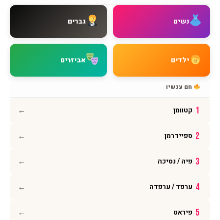
איך מגיעים אלינו
צור קשר
נשים
גברים
שאלות נפוצות
מדיניות משלוחים
מדיניות החזרות
ילדים
אביזרים
מדיניות פרטיות
תקנון האתר
חם עכשיו
הצהרת נגישות
←
1
קטוומן
עקבו אחרינו
←
2
ספיידרמן
אינסטגרם
פייסבוק
←
3
פיה / נסיכה
יוטיוב
וואטסאפ
←
4
ערפד / ערפדה
←
5
פיראט