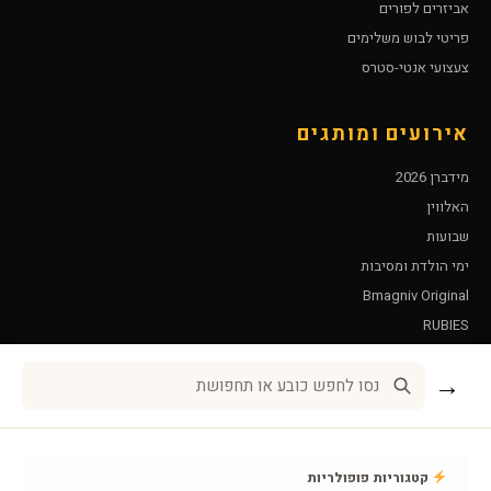
אביזרים לפורים
פריטי לבוש משלימים
צעצועי אנטי-סטרס
אירועים ומותגים
מידברן 2026
האלווין
שבועות
ימי הולדת ומסיבות
Bmagniv Original
RUBIES
Leg Avenue
→
שירות לקוחות
אודות BMAGNIV
קטגוריות פופולריות