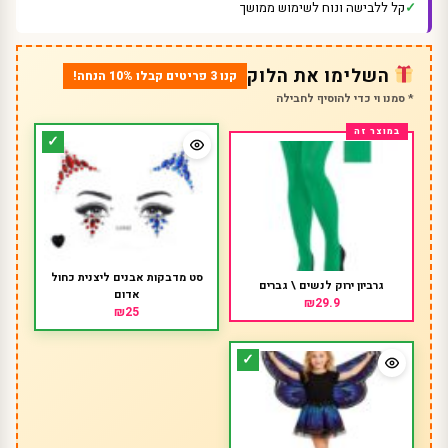
קל ללבישה ונוח לשימוש ממושך
השלימו את הלוק
קנו 3 פריטים קבלו 10% הנחה!
* סמנו וי כדי להוסיף לחבילה
סט מדבקות אבנים ליצנית כחול
גרביון ירוק לנשים \ גברים
אדום
₪29.9
₪25