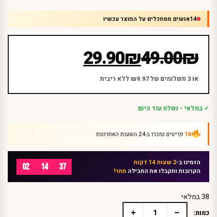
14
אנשים מסתכלים על המוצר עכשיו
המחיר
המחיר
29.90
₪
49.00
₪
הנוכחי
המקורי
היה:
הוא:
או 3 תשלומים של ₪9.97 ללא ריבית
₪49.00.
₪29.90.
✓ במלאי - נשלח עוד היום
16
פריטים נמכרו ב-24 השעות האחרונות
הזמינו ב-
2 שעות 14 דקות
02
14
37
הקרובות ותקבלו את החבילה
מחר!
38 במלאי
+
−
כמות:
כמות