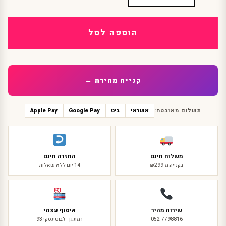
של
גרביון
אטום
הוספה לסל
תכלת
קנייה מהירה ←
תשלום מאובטח:
אשראי
ביט
Google Pay
Apple Pay
משלוח חינם
החזרה חינם
בקנייה מ-₪299
14 יום ללא שאלות
שירות מהיר
איסוף עצמי
052-7798816
רמת גן · ז'בוטינסקי 93