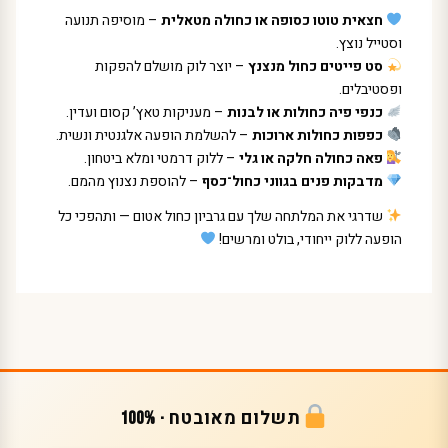
חצאית טוטו כסופה או כחולה מטאלית
– מוסיפה תנועה
וסטייל נוצץ.
סט פייטים כחול מנצנץ
– יוצר לוק מושלם להפקות
ופסטיבלים.
כנפי פיה כחולות או לבנות
– מעניקות טאץ’ קסום ועדין.
כפפות כחולות ארוכות
– להשלמת הופעה אלגנטית ונשית.
פאה כחולה חלקה או גלי
– ללוק דרמטי ומלא ביטחון.
מדבקות פנים בגווני כחול־כסף
– להוספת נצנוץ מהמם.
שדרגי את המלתחה שלך עם גרביון כחול אטום — ותהפכי כל
הופעה ללוק ייחודי, בולט ומרשים!
תשלום מאובטח · 100%