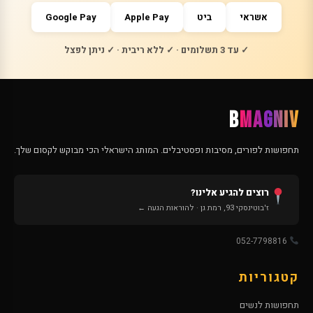
אשראי
ביט
Apple Pay
Google Pay
✓ עד 3 תשלומים · ✓ ללא ריבית · ✓ ניתן לפצל
B
MAGNIV
תחפושות לפורים, מסיבות ופסטיבלים. המותג הישראלי הכי מבוקש לקסום שלך.
רוצים להגיע אלינו?
ז'בוטינסקי 93, רמת גן · להוראות הגעה ←
052-7798816
קטגוריות
תחפושות לנשים