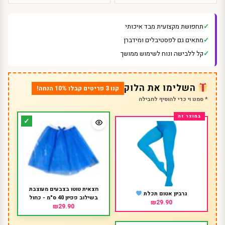
תחפושת מקצועית מבד איכותי
מתאים גם לפסטיבלים ומידברן
קל ללבישה ונוח לשימוש ממושך
השלימו את הלוק
קנו 3 פריטים קבלו 10% הנחה!
* סמנו וי כדי להוסיף לחבילה
חצאית טוטו בצבעים מעוצבת
גרביון אטום תכלת
בשילוב פפיון 40 ס"מ - כחול
₪29.90
₪29.90