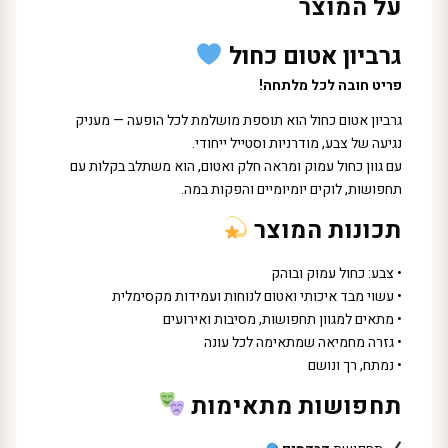
על המוצר
גרביון אטום כחול
פריט חובה לכל מלתחה!
גרביון אטום כחול הוא תוספת מושלמת לכל הופעה — מעניק
נגיעה של צבע, מודרניות וסטייל ייחודי.
עם גוון כחול עמוק ומראה חלק ואטום, הוא משתלב בקלות עם
תחפושות, לוקים יומיומיים והפקות במה.
תכונות המוצר
• צבע: כחול עמוק ובוהק
• עשוי מבד איכותי ואטום לנוחות ועמידות מקסימלית
• מתאים למגוון תחפושות, מסיבות ואירועים
• גזרה מחמיאה שמתאימה לכל עונה
• נמתח, רך ונושם
תחפושות מתאימות