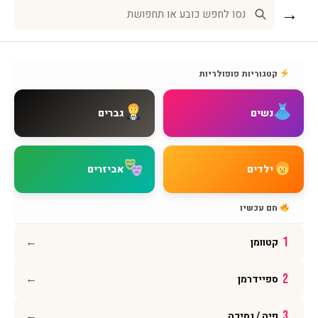
→
שירות לקוחות
אודות BMAGNIV
קטגוריות פופולריות
איך מגיעים אלינו
צור קשר
נשים
גברים
שאלות נפוצות
מדיניות משלוחים
מדיניות החזרות
ילדים
אביזרים
מדיניות פרטיות
תקנון האתר
חם עכשיו
הצהרת נגישות
←
1
קטוומן
עקבו אחרינו
←
2
ספיידרמן
אינסטגרם
פייסבוק
←
3
פיה / נסיכה