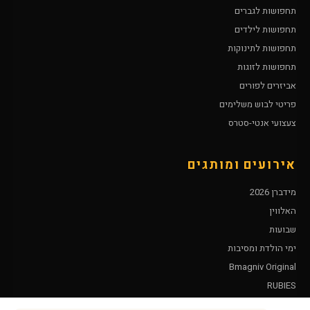
תחפושות לגברים
תחפושות לילדים
תחפושות לתינוקות
תחפושות לזוגות
אביזרים לפורים
פריטי לבוש משלימים
צעצועי אנטי-סטרס
אירועים ומותגים
מידברן 2026
האלווין
שבועות
ימי הולדת ומסיבות
Bmagniv Original
RUBIES
Leg Avenue