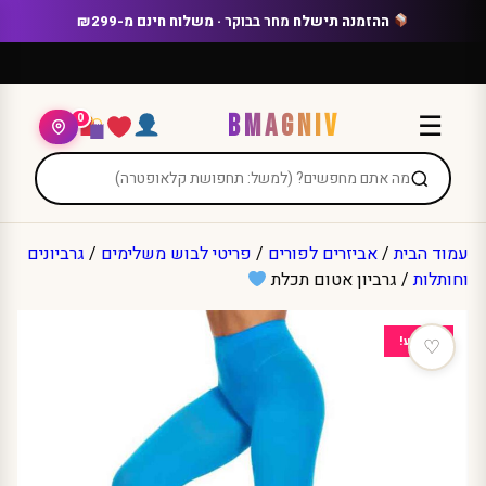
Ski
ההזמנה תישלח
מחר בבוקר
· משלוח חינם מ-₪299
t
conten
BMAGNIV
☰
0
עמוד הבית
/
אביזרים לפורים
/
פריטי לבוש משלימים
/
גרביונים
וחותלות
/ גרביון אטום תכלת
מבצע!
♡