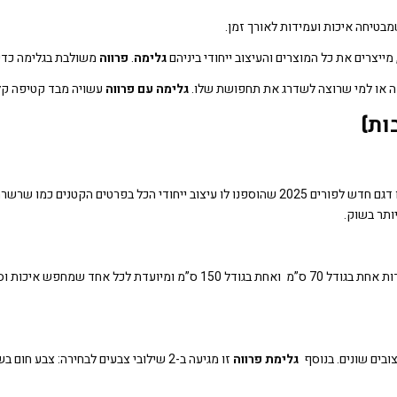
מבטיחה איכות ועמידות לאורך זמן.
מייצרים את כל המוצרים והעיצוב ייחודי ביניהם
גלימה
.
פרווה
משולבת בגלימה כדי 
ה או למי שרוצה לשדרג את תחפושת שלו.
גלימה עם פרווה
עשויה מבד קטיפה קל 
ות)
מציעה עמידות, אלגנטיות ונוחות ללא תחרות. זהו דגם חדש לפורים 2025 שהוספנו לו עיצו
ותר בשוק.
מיועדת לגיל 14+ , יש לנו 2 מידות אחת בגודל 70 ס”מ ואחת בגודל
צובים שונים. בנוסף
גלימת פרווה
זו מגיעה ב-2 שילובי צבעים לבחירה: צבע חום בשילוב פרווה חומה וצבע שחור עם פרווה שחורה.