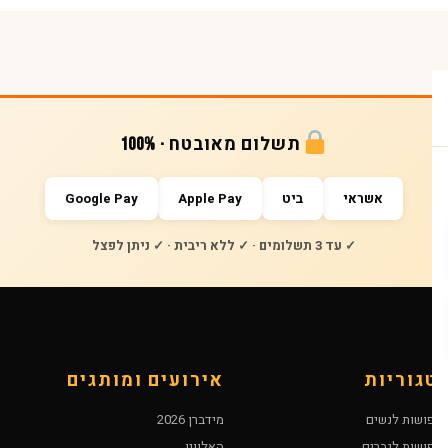
תשלום מאובטח · 100%
אשראי
ביט
Apple Pay
Google Pay
✓ עד 3 תשלומים · ✓ ללא ריבית · ✓ ניתן לפצל
טגוריות
אירועים ומותגים
חפושות לנשים
מידברן 2026
חפושות לגברים
האלווין