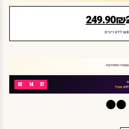
249.90
₪
02
14
37
ילה
מחר!