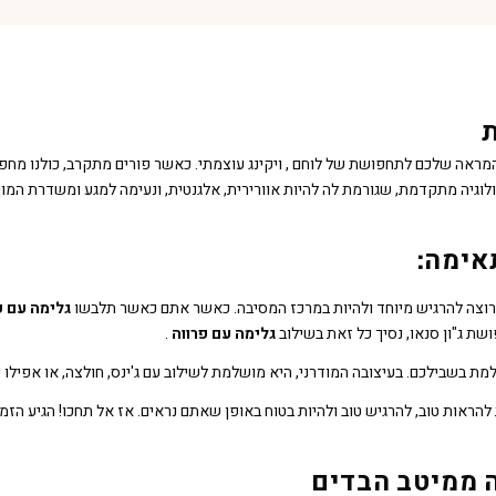
ת
ראה שלכם לתחפושת של לוחם , ויקינג עוצמתי. כאשר פורים מתקרב, כולנו מ
ולוגיה מתקדמת, שגורמת לה להיות אוורירית, אלגנטית, ונעימה למגע ומשדרת המו
אימה:
שרוצה להרגיש מיוחד ולהיות במרכז המסיבה. כאשר אתם כאשר תלבשו
גלימה עם פ
ת ג"ון סנאו, נסיך כל זאת בשילוב
גלימה עם פרווה
.
מת בשבילכם. בעיצובה המודרני, היא מושלמת לשילוב עם ג'ינס, חולצה, או אפיל
הראות טוב, להרגיש טוב ולהיות בטוח באופן שאתם נראים. אז אל תחכו! הגיע הזמ
ה ממיטב הבדים