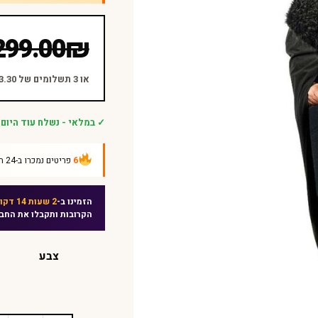
המחיר
המחיר
299.00
₪
הנוכחי
המקורי
היה:
הוא:
או 3 תשלומים של ₪83.30 ללא ריבית
₪299.00.
₪249.90.
✓ במלאי - נשלח עוד היום
6
פריטים נמכרו ב-24 השעות האחרונות
הזמינו ב-
2 שעות 14 דקות
הקרובות ותקבלו את החב
צבע