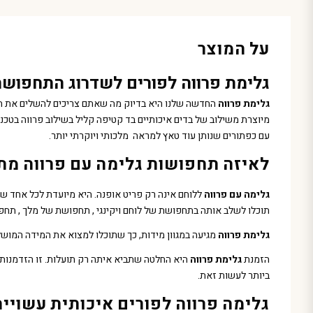
על המוצר
גלימת פרווה לפורים לשדרוג התחפוש
גלימת פרווה
החדשה שלנו היא בדיוק מה שאתם צריכים להשלים את המ
מיוצרת משילוב של בדים איכותיים בד קטיפה קליל בשילוב פרווה בטכנ
עם כפתורים שנותן עוד טאץ למראה מלכותי ויוקרתי יותר.
לאיזה תחפושות גלימה עם פרווה מת
גלימה עם פרווה
ללוחם אינה רק פריט אופנה. היא מיועדת לכל אחד 
תוכלו לשלב אותה בתחפושת של לוחם ויקינגי , תחפושת של מלך , תחפוש
גלימת פרווה
מגיעה במגוון מידות, כך שתוכלו למצוא את המידה המושל
הזמנת
גלימת פרווה
היא החלטה שתביא איתה רק תועלות. זו הזדמנות ל
ביותר לעשות זאת.
גלימה פרווה לפורים איכותית עשויי