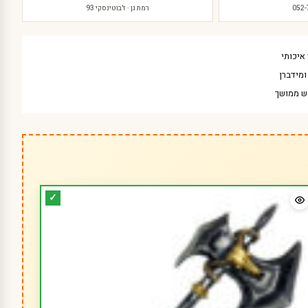
052
רמת גן · ז'בוטינסקי 93
איכותי
מידברן
ש ממושך