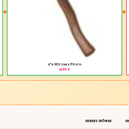
+
+
גרזן PU באורך 30.5 ס"מ
₪59.9
ת
שאלות נפוצות