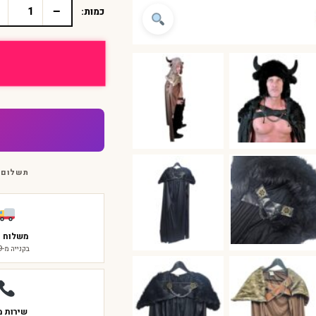
−
כמות:
כמות
של
גלימת
פרווה
מפוארת
גלימה
פרווה
ללוחם
פורים
2025
תשלום 
משלוח ח
בקנייה מ-₪299
שירות מ