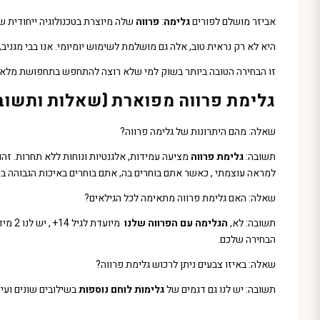
אביזר מושלם לפורים
גלימה
:
פרווה
שלה מיוצרת בטכנולוגיה ייחודית ש
היא לא רק נראית טוב, אלה גם מושלמת לשימוש יומיומי. אנו בבי מגניב, 
זו הבחירה הטובה ביותר בשוק למי שלא רוצה להתחפש בתחפושת מלא
גלימת פרווה מפוארת (שאלות ותשוב
שאלה: מהם היתרונות של גלימה פרווה?
תשובה:
גלימת פרווה
למראה עוצמתי , כאשר אתם בוחרים בה, אתם בוחרים באיכות הגבוהה בי
שאלה: האם גלימת פרווה מתאימה לכל הגילאים?
תשובה: לא,
הגלימה עם הפרווה שלנו
הבחירה שלכם.
שאלה: באיזו צבעים ניתן לרכוש גלימת פרווה?
תשובה: יש לנו גם דגמים של
גלימות לוחם נוספות
בשילובים שונים ועי