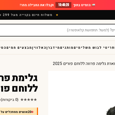
הזמינו בתוך
10:46:18
וקבלו את החבילה
מחר!
משלוח חינם בקנייה מעל 299 ש"
פריטי לבוש משלימים
מותגים
מידברן
האלווין
מבצעים חמים
הסי
רת גלימה פרווה ללוחם פורים 2025
גלימת פרו
ללוחם פורים 
★★★★★
(0 ביקורות)
ד
20
אנשים מסתכלים על 