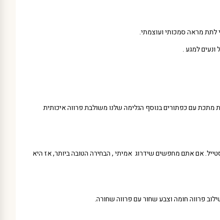
לתת מראה סמכותי ועוצמתי.
ונעים למגע .
ב ייחודי הכל בפרטים הקטנים כמו שרשרת מתכת עם כפתורים בנוסף הגלימה שלנו משולבת פרווה איכותית
 150 ס”מ ומיועדת לכל אחד שמחפש איכות וסטייל. אם אתם מחפשים שידרוג אמיתי , הבחירה הטובה ביותר, אז היא