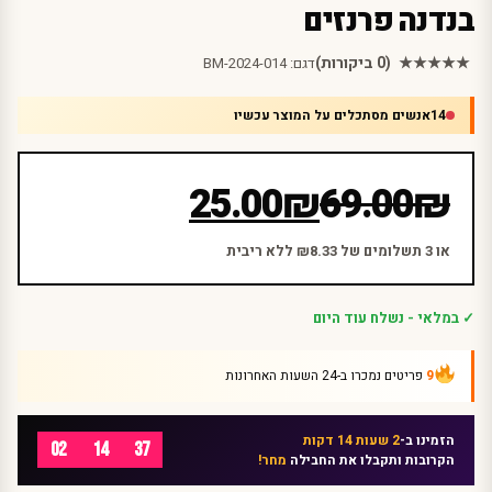
בנדנה פרנזים
★★★★★
(0 ביקורות)
דגם:
BM-2024-014
14
אנשים מסתכלים על המוצר עכשיו
המחיר
המחיר
25.00
₪
69.00
₪
הנוכחי
המקורי
היה:
הוא:
או 3 תשלומים של ₪8.33 ללא ריבית
₪69.00.
₪25.00.
✓ במלאי - נשלח עוד היום
9
פריטים נמכרו ב-24 השעות האחרונות
הזמינו ב-
2 שעות 14 דקות
02
14
37
הקרובות ותקבלו את החבילה
מחר!