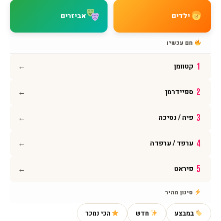
מדיניות החזרות
ילדים
אביזרים
מדיניות פרטיות
תקנון האתר
חם עכשיו
הצהרת נגישות
←
1
קטוומן
עקבו אחרינו
←
2
ספיידרמן
אינסטגרם
פייסבוק
←
3
פיה / נסיכה
יוטיוב
וואטסאפ
←
4
ערפד / ערפדה
←
5
פיראט
© 2026 BMAGNIV · כל הזכויות שמורות · מותג ישראלי גאה
סינון מהיר
במבצע
חדש
הכי נמכר