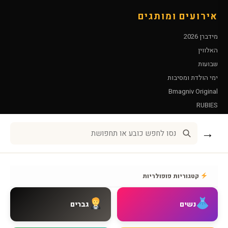
אירועים ומותגים
מידברן 2026
האלווין
שבועות
ימי הולדת ומסיבות
Bmagniv Original
RUBIES
Leg Avenue
→
שירות לקוחות
אודות BMAGNIV
קטגוריות פופולריות
איך מגיעים אלינו
צור קשר
נשים
גברים
שאלות נפוצות
מדיניות משלוחים