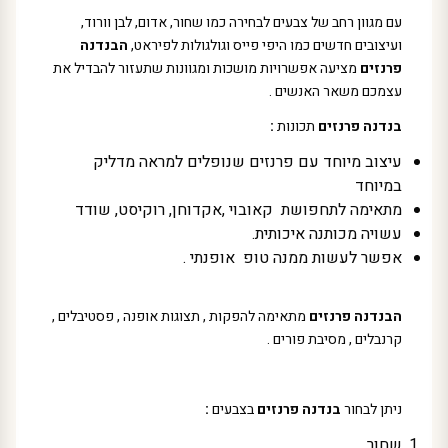
עם מגוון רחב של צבעים לבחירה כמו שחור, אדום, לבן וורוד,
ועיצובים חדשים כמו היפי פייס וגולגולות לפיראט,
הבנדנה
פרנזים
מציעה אפשרויות מושכות ומגוונות שתעזור להבדיל את
עצמכם משאר האנשים .
בנדנה פרנזים
תכונות
:
עיצוב מיוחד עם פרנזים שנופלים למראה מדליק
במיוחד
מתאימה לתחפושת קאובוי ,אקדוחן, רוקיסט, שודד
עשויה מכותנה איכותית.
אפשר לעשות ממנה טופ אופנתי .
הבנדנה פרנזים
מתאימה להפקות , תצוגות אופנה , פסטיבלים ,
קרנבלים , מסיבת פורים .
ניתן לבחור
בנדנה פרנזים
בצבעים
:
שחור