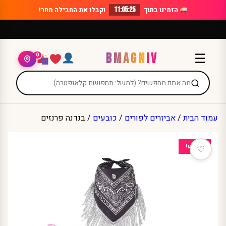
Ski
הזמינו בתוך
11:05:25
וקבלו את החבילה
מחר!
t
conten
BMAGNIV
☰
0
עמוד הבית
/
אביזרים לפורים
/
כובעים
/ בנדנה פרנזים
מבצע!
♡