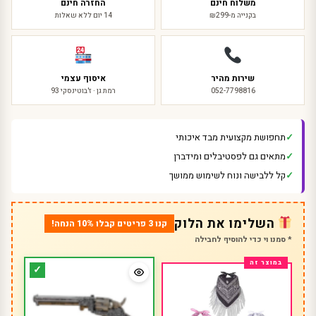
משלוח חינם
החזרה חינם
בקנייה מ-₪299
14 יום ללא שאלות
שירות מהיר
איסוף עצמי
052-7798816
רמת גן · ז'בוטינסקי 93
תחפושת מקצועית מבד איכותי
מתאים גם לפסטיבלים ומידברן
קל ללבישה ונוח לשימוש ממושך
השלימו את הלוק
קנו 3 פריטים קבלו 10% הנחה!
* סמנו וי כדי להוסיף לחבילה