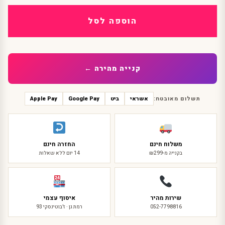
בגד
גוף
הוספה לסל
שלד
קנייה מהירה ←
תשלום מאובטח:
אשראי
ביט
Google Pay
Apple Pay
משלוח חינם
החזרה חינם
בקנייה מ-₪299
14 יום ללא שאלות
שירות מהיר
איסוף עצמי
052-7798816
רמת גן · ז'בוטינסקי 93