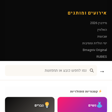
אירועים ומותגים
מידברן 2026
האלווין
שבועות
ימי הולדת ומסיבות
Bmagniv Original
RUBIES
Leg Avenue
→
שירות לקוחות
אודות BMAGNIV
קטגוריות פופולריות
איך מגיעים אלינו
צור קשר
נשים
גברים
שאלות נפוצות