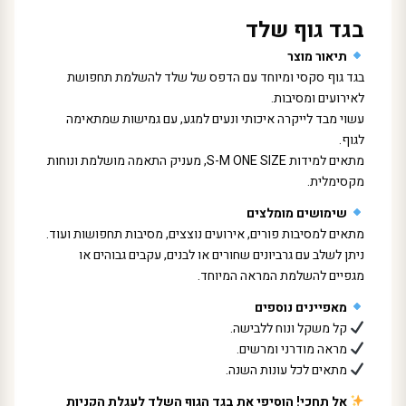
בגד גוף שלד
תיאור מוצר
בגד גוף סקסי ומיוחד עם הדפס של שלד להשלמת תחפושת
לאירועים ומסיבות.
עשוי מבד לייקרה איכותי ונעים למגע, עם גמישות שמתאימה
לגוף.
מתאים למידות S-M ONE SIZE, מעניק התאמה מושלמת ונוחות
מקסימלית.
שימושים מומלצים
מתאים למסיבות פורים, אירועים נוצצים, מסיבות תחפושות ועוד.
ניתן לשלב עם גרביונים שחורים או לבנים, עקבים גבוהים או
מגפיים להשלמת המראה המיוחד.
מאפיינים נוספים
קל משקל ונוח ללבישה.
מראה מודרני ומרשים.
מתאים לכל עונות השנה.
אל תחכי! הוסיפי את בגד הגוף השלד לעגלת הקניות