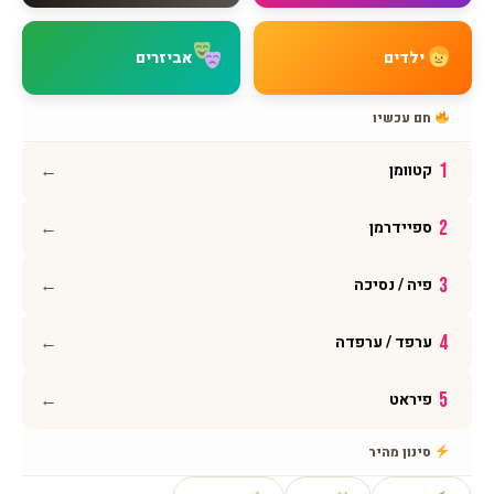
מדיניות משלוחים
מדיניות החזרות
ילדים
אביזרים
מדיניות פרטיות
תקנון האתר
חם עכשיו
הצהרת נגישות
←
1
קטוומן
עקבו אחרינו
←
2
ספיידרמן
אינסטגרם
פייסבוק
←
3
פיה / נסיכה
יוטיוב
וואטסאפ
←
4
ערפד / ערפדה
←
5
פיראט
© 2026 BMAGNIV · כל הזכויות שמורות · מותג ישראלי גאה
סינון מהיר