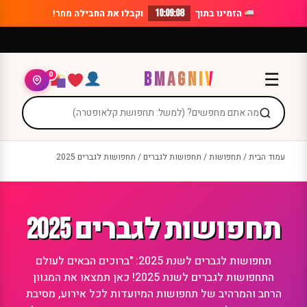
Ski
הזמינו בתוך
10:09:08
וקבלו את החבילה
מחר!
t
conten
BMAGNIV
☰
0
עמוד הבית
/
תחפושות
/
תחפושות לגברים
/ תחפושות לגברים 2025
תחפושות לגברים 2025
תחפושות לגברים לשנת 2025: "ברוכים הבאים לעולם
התחפושות לגברים לשנת 2025! כאן תמצאו את המגוון
הרחב והמרהיב של תחפושות המיועדות לכל אירוע, מסיבת