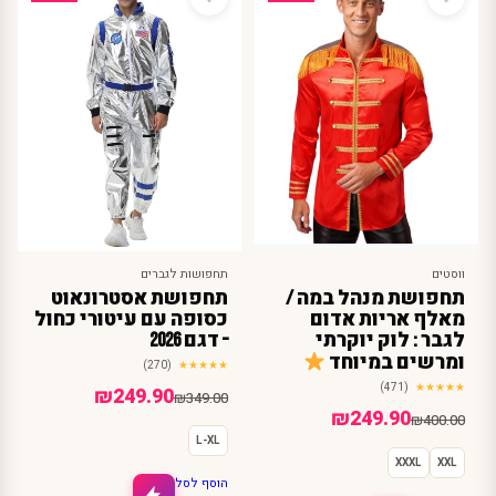
ווסטים
תחפושות לגברים
תחפושת מנהל במה /
תחפושת אסטרונאוט
מאלף אריות אדום
כסופה עם עיטורי כחול
לגבר : לוק יוקרתי
– דגם 2026
ומרשים במיוחד
(270)
★★★★★
(471)
★★★★★
המחיר
המחיר
₪
249.90
₪
349.00
המחיר
המחיר
₪
249.90
₪
400.00
הנוכחי
המקורי
L-XL
הנוכחי
המקורי
היה:
הוא:
XXXL
XXL
היה:
הוא:
₪349.00.
₪249.90.
הוסף לסל