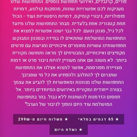
פורים, קרנבלים, ואירועי תחפושת נוספים. התחפושות שלנו
מעניקות לכם אפשרויות שונות, מהפקות קולנוע, דמויות
פופולריות, גיבורי קומיקס, דמויות היסטוריות ועוד - הכול
תחת קטגוריה אחת בלעדית. מבחר התחפושות שלנו מיועד
לכל גיל, סגנון וטעם. לכל גבר ישנה אפשרות למצוא את
התחפושת המושלמת שתתאים לו במידה ובסגנון המבוקש.
תחפושותינו עשויות מחומרים איכותיים ומגיעות עם פרטים
מקפיצים ואיכותיים, המבטיחים לך מראה ותחושה מקורית
ביותר. לא משנה אם אתה מעוניין להיות גיבור סרט או דמות
מצויירת מפורסמת, אפשר למצוא אצלנו את התחפושת
שתגרום לך להתלהב ולהפתיע את כל מי שסביבך.
התחפושות שלנו מגוונות ומאפשרות לך להביע את עצמך
בצורה ייחודית ומקורית באירועים המיוחדים ביותר. אל
תחסום הזדמנות להשתנות ללא גבול. בחר בתחפושת
המושלמת עוד היום והפוך לגיבור של הערב!"
★ 65 דגמים במלאי
★ משלוח חינם מ-299₪
★ נשלח היום