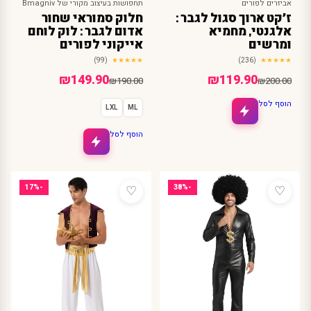
אביזרים לפורים
תחפושות בעיצוב מקורי של Bmagniv
ז׳קט ארוך סגול לגבר :
חלוק סמוראי שחור
אלגנטי, מחמיא
אדום לגבר : לוק לוחם
ומרשים
אייקוני לפורים
(99)
★★★★★
(236)
★★★★★
המחיר
המחיר
המחיר
המחיר
₪
149.90
₪
119.90
₪
190.00
₪
200.00
הנוכחי
המקורי
הנוכחי
המקורי
הוסף לסל
LXL
ML
היה:
הוא:
היה:
הוא:
₪190.00.
₪149.90.
₪200.00.
₪119.90.
הוסף לסל
♡
♡
-17%
-38%