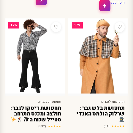
₪400.00.
₪249.90.
הוסף לסל
♡
♡
17%
17%
תחפושות לגברים
תחפושות לגברים
תחפושת בלש גבר :
תחפושת דיסקו לגבר :
שרלוק הולמס האגדי
חולצה ומכנס מתרחב
סטייל שנות ה־70
(332)
★★★★★
(51)
★★★★★