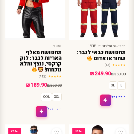
תחפושות ותלבושות iEFiEL
ווסטים
תחפושת כבאי לגבר :
תחפושת מאלף
האריות לגבר : לוק
שחור או אדום
קרקסי, נוצץ ומלא
(13)
★★★★★
נוכחות!
המחיר
המחיר
₪
249.90
₪
350.00
(412)
★★★★★
הנוכחי
המקורי
המחיר
המחיר
₪
189.90
₪
250.00
XL
L
היה:
הוא:
הנוכחי
המקורי
₪350.00.
₪249.90.
הוסף לסל
XXXL
XXL
היה:
הוא:
₪250.00.
₪189.90.
הוסף לסל
♡
♡
-28%
-38%