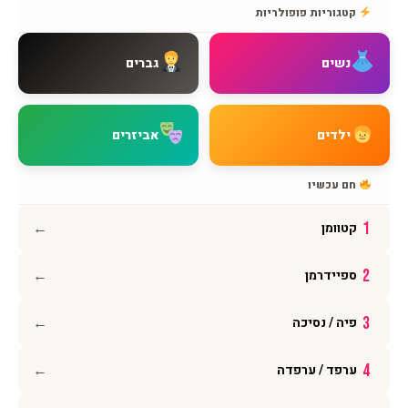
אודות BMAGNIV
קטגוריות פופולריות
איך מגיעים אלינו
צור קשר
נשים
גברים
שאלות נפוצות
מדיניות משלוחים
מדיניות החזרות
ילדים
אביזרים
מדיניות פרטיות
תקנון האתר
חם עכשיו
הצהרת נגישות
←
1
קטוומן
עקבו אחרינו
←
2
ספיידרמן
אינסטגרם
פייסבוק
←
3
פיה / נסיכה
יוטיוב
וואטסאפ
←
4
ערפד / ערפדה